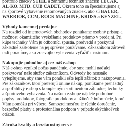
portfólio značky
STIHL
a záhradnú techniku značiek
TECAK,
AL-KO, MTD, CUB CADET.
Okrem toho sa špecializujeme aj
na športové vybavenie renomovaných značiek, ako sú
BAUER,
WARRIOR, CCM, ROCK MACHINE, KROSS a KENZEL.
Výhody kamennej predajne
Na rozdiel od internetových obchodov ponúkame osobný prístup a
možnosť okamžitého vyskúšania produktov priamo v predajni. Pri
kúpe techniky Vám ju odborníci spustia, predvedú a poskytnú
základné zaškolenie na jej správne používanie. Zákazníkom zároveň
radi poradíme, ako zo svojho vybavenia vyťažiť maximum.
Nakupujte pohodlne aj cez náš e-shop
Náš e-shop vznikol počas pandémie, aby sme mohli naďalej
poskytovať naše služby zákazníkom. Odvtedy ho neustále
vylepšujeme, aby sme vám ponúkli ešte lepší zážitok z nakupovania.
Pre zákazníkov, ktorí preferujú online nákup, ponúkame prehľadný
a spoľahlivý e-shop s kompletným sortimentom záhradnej techniky
a športového vybavenia. Na našom e-shope nájdete podrobné
popisy produktov, fotografie produktov a užitočné informácie, ktoré
Vám pomôžu pri výbere. Samozrejmosťou je rýchle doručenie,
bezpečné platby a profesionálna podpora v prípade akýchkoľvek
otázok.
Záruka kvality a bezstarostný servis