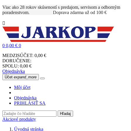
Viac ako 28 rokov skúseností s predajom, servisom a odborným
poradenstvom.
Doprava zdarma už od 100 €

0
0,00 €
0
MEDZISÚČET:
0,00 €
DORUČENIE:
SPOLU:
0,00 €
Objednávka
Účet
expand_more
Môj účet
Objednávka
PRIHLÁSIŤ SA
Hľadaj
Akciové produkty
Úvodná stránka