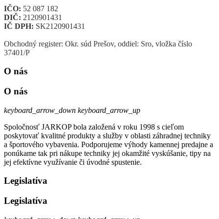
IČO:
52 087 182
DIČ:
2120901431
IČ DPH:
SK2120901431
Obchodný register: Okr. súd Prešov, oddiel: Sro, vložka číslo
37401/P
O nás
O nás
keyboard_arrow_down
keyboard_arrow_up
Spoločnosť JARKOP bola založená v roku 1998 s cieľom
poskytovať kvalitné produkty a služby v oblasti záhradnej techniky
a športového vybavenia. Podporujeme výhody kamennej predajne a
ponúkame tak pri nákupe techniky jej okamžité vyskúšanie, tipy na
jej efektívne využívanie či úvodné spustenie.
Legislatíva
Legislatíva