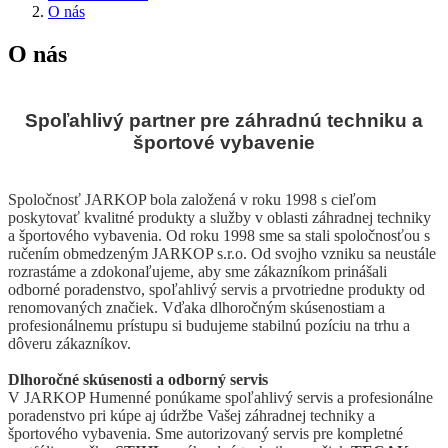
O nás
O nás
Spoľahlivý partner pre záhradnú techniku a
športové vybavenie
Spoločnosť JARKOP bola založená v roku 1998 s cieľom
poskytovať kvalitné produkty a služby v oblasti záhradnej techniky
a športového vybavenia. Od roku 1998 sme sa stali spoločnosťou s
ručením obmedzeným JARKOP s.r.o. Od svojho vzniku sa neustále
rozrastáme a zdokonaľujeme, aby sme zákazníkom prinášali
odborné poradenstvo, spoľahlivý servis a prvotriedne produkty od
renomovaných značiek. Vďaka dlhoročným skúsenostiam a
profesionálnemu prístupu si budujeme stabilnú pozíciu na trhu a
dôveru zákazníkov.
Dlhoročné skúsenosti a odborný servis
V JARKOP Humenné ponúkame spoľahlivý servis a profesionálne
poradenstvo pri kúpe aj údržbe Vašej záhradnej techniky a
športového vybavenia. Sme autorizovaný servis pre kompletné