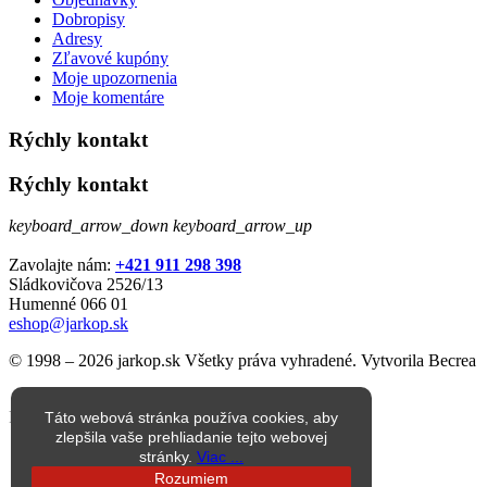
Dobropisy
Adresy
Zľavové kupóny
Moje upozornenia
Moje komentáre
Rýchly kontakt
Rýchly kontakt
keyboard_arrow_down
keyboard_arrow_up
Zavolajte nám:
+421 911 298 398
Sládkovičova 2526/13
Humenné 066 01
eshop@jarkop.sk
© 1998 – 2026 jarkop.sk Všetky práva vyhradené. Vytvorila Becrea
Produkt pridaný na porovnanie
Táto webová stránka používa cookies, aby
zlepšila vaše prehliadanie tejto webovej
stránky.
Viac ...
Rozumiem