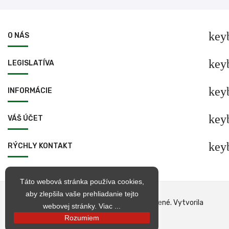
key
O NÁS
key
LEGISLATÍVA
key
INFORMÁCIE
key
VÁŠ ÚČET
key
RÝCHLY KONTAKT
Táto webová stránka používa cookies,
aby zlepšila vaše prehliadanie tejto
© 1998 – 2026 jarkop.sk Všetky práva vyhradené. Vytvorila
webovej stránky.
Viac ...
Becrea
Rozumiem