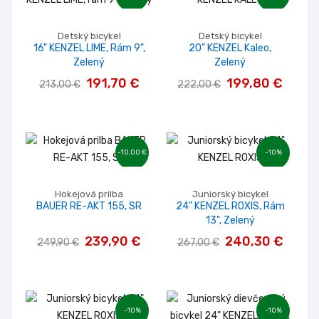
Detský bicykel
Detský bicykel
16" KENZEL LIME, Rám 9",
20" KENZEL Kaleo,
Zelený
Zelený
191,70 €
199,80 €
213,00 €
222,00 €
-10,00 €
-10%
Hokejová prilba
Juniorský bicykel
BAUER RE-AKT 155, SR
24" KENZEL ROXIS, Rám
13", Zelený
239,90 €
240,30 €
249,90 €
267,00 €
-10%
-10%