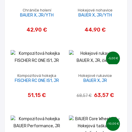
Chrániče holení
Hokejové nohavice
BAUER X, JR/YTH
BAUER X, JR/YTH
42,90 €
44,90 €
-5,00 €
Kompozitová hokejka
Hokejové rukavice
FISCHER RC ONE IS1, JR
BAUER X, JR
51,15 €
63,57 €
68,57 €
-10,00 €