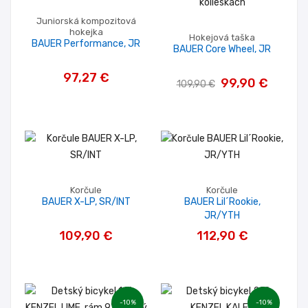
Juniorská kompozitová
hokejka
Hokejová taška
BAUER Performance, JR
BAUER Core Wheel, JR
97,27 €
99,90 €
109,90 €
Korčule
Korčule
BAUER X-LP, SR/INT
BAUER Lil´Rookie,
JR/YTH
109,90 €
112,90 €
-10%
-10%