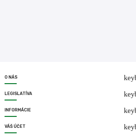
key
O NÁS
key
LEGISLATÍVA
key
INFORMÁCIE
key
VÁŠ ÚČET