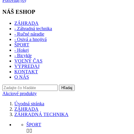
Porovnaj (
0
)
NÁŠ ESHOP
ZÁHRADA
- Záhradná technika
- Ručné náradie
- Osivá a hnojivá
ŠPORT
- Hokej
- Bicykle
VOĽNÝ ČAS
VÝPREDAJ
KONTAKT
O NÁS
Hľadaj
Akciové produkty
Úvodná stránka
ZÁHRADA
ZÁHRADNÁ TECHNIKA
ŠPORT

