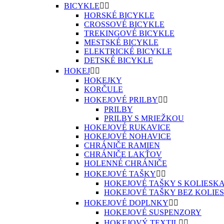
BICYKLE


HORSKÉ BICYKLE
CROSSOVÉ BICYKLE
TREKINGOVÉ BICYKLE
MESTSKÉ BICYKLE
ELEKTRICKÉ BICYKLE
DETSKÉ BICYKLE
HOKEJ


HOKEJKY
KORČULE
HOKEJOVÉ PRILBY


PRILBY
PRILBY S MRIEŽKOU
HOKEJOVÉ RUKAVICE
HOKEJOVÉ NOHAVICE
CHRÁNIČE RAMIEN
CHRÁNIČE LAKŤOV
HOLENNÉ CHRÁNIČE
HOKEJOVÉ TAŠKY


HOKEJOVÉ TAŠKY S KOLIESK
HOKEJOVÉ TAŠKY BEZ KOLIE
HOKEJOVÉ DOPLNKY


HOKEJOVÉ SUSPENZORY
HOKEJOVÝ TEXTIL

