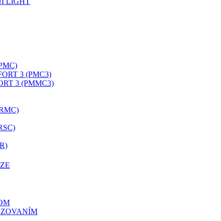
I LIGHT
PMC)
ORT 3 (PMC3)
RT 3 (PMMC3)
RMC)
RSC)
R)
AZE
OM
DZOVANÍM