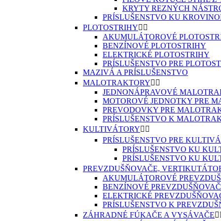
KRYTY REZNÝCH NÁSTRO
PRÍSLUŠENSTVO KU KROVIN
PLOTOSTRIHY


AKUMULÁTOROVÉ PLOTOSTR
BENZÍNOVÉ PLOTOSTRIHY
ELEKTRICKÉ PLOTOSTRIHY
PRÍSLUŠENSTVO PRE PLOTOS
MAZIVÁ A PRÍSLUŠENSTVO
MALOTRAKTORY


JEDNONÁPRAVOVÉ MALOTRA
MOTOROVÉ JEDNOTKY PRE 
PREVODOVKY PRE MALOTRA
PRÍSLUŠENSTVO K MALOTRA
KULTIVÁTORY


PRÍSLUŠENSTVO PRE KULTIV
PRÍSLUŠENSTVO KU KUL
PRÍSLUŠENSTVO KU KUL
PREVZDUŠŇOVAČE, VERTIKUTÁTO
AKUMULÁTOROVÉ PREVZDU
BENZÍNOVÉ PREVZDUŠŇOVAČ
ELEKTRICKÉ PREVZDUŠŇOVA
PRÍSLUŠENSTVO K PREVZDU
ZÁHRADNÉ FÚKAČE A VYSÁVAČE
