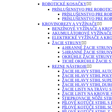
ROBOTICKÉ KOSAČKY


PRÍSLUŠENSTVO PRE ROBOTI
PRÍSLUŠENSTVO PRE RO
PRÍSLUŠENSTVO PRE RO
KROVINOREZY A VYŽÍNAČE


BENZÍNOVÉ VYŽÍNAČE A KRO
AKUMULÁTOROVÉ VYŽÍNAČE
ELEKTRICKÉ VYŽÍNAČE A KR
ŽACIE STRUNY


4-HRANNÉ ŽACIE STRUN
5-HRANNÉ ŽACIE STRUN
OKRÚHLE ŽACIE STRUN
TICHÉ OKRÚHLE ŽACIE 
REZNE NÁSTROJE


ŽACIE HLAVY STIHL AUT
ŽACIE HLAVY STIHL POL
ŽACIE HLAVY STIHL SUP
ŽACIE HLAVY STIHL DU
ŽACIE LISTY NA TRÁVU S
ŽACIE LISTY NA KROVIE 
ŠTIEPKOVACIE NÔŽE STI
PÍLOVÉ KOTÚČE STIHL 
PÍLOVÉ KOTÚČE STIHL S
PÍLOVÉ KOTÚČE STIHL 