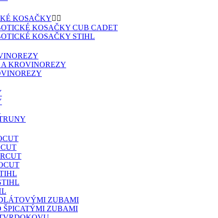
CKÉ KOSAČKY


BOTICKÉ KOSAČKY CUB CADET
BOTICKÉ KOSAČKY STIHL
VINOREZY
 A KROVINOREZY
OVINOREZY
Y
Y
Y
STRUNY
OCUT
YCUT
ERCUT
ROCUT
TIHL
STIHL
HL
S DLÁTOVÝMI ZUBAMI
O ŠPICATÝMI ZUBAMI
Z TVRDOKOVU