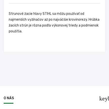
Strunové žacie hlavy STIHL sa môžu používať od
najmenších vyžínačov až po najväčšie krovinorezy. Hrúbka
žacích strún je rôzna podľa výkonovej triedy a podmienok
použitia.
key
O NÁS