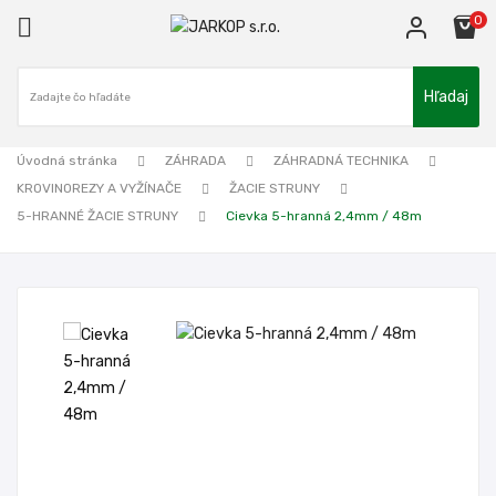
0

Hľadaj
ck
Úvodná stránka
ZÁHRADA
ZÁHRADNÁ TECHNIKA
KROVINOREZY A VYŽÍNAČE
ŽACIE STRUNY
5-HRANNÉ ŽACIE STRUNY
Cievka 5-hranná 2,4mm / 48m