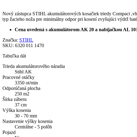
Nový zástupca STIHL akumulátorových kosačiek triedy Compact ,vhod
typ žacieho noža pre minimálny odpor pri kosení zvyšujúci výdrž baté
Cena uvedená s akumulátorom AK 20 a nabíjačkou AL 10
Značka:
STIHL
SKU:
6320 011 1470
Tabuľka dát
Trieda akumulátorového náradia
Stihl AK
Pracovné otáčky
3350 ot/min
Odporúčaná plocha
250 m2
Šírka záberu
37 cm
Výška kosenia
30 - 70 mm
Nastavenie výšky kosenia
Centrálne - 5 polôh
Pojazd