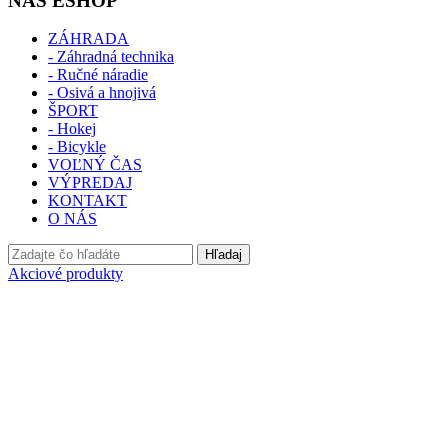
NÁŠ ESHOP
ZÁHRADA
- Záhradná technika
- Ručné náradie
- Osivá a hnojivá
ŠPORT
- Hokej
- Bicykle
VOĽNÝ ČAS
VÝPREDAJ
KONTAKT
O NÁS
Hľadaj
Akciové produkty