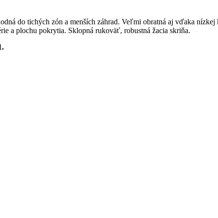
ná do tichých zón a menších záhrad. Veľmi obratná aj vďaka nízkej h
rie a plochu pokrytia. Sklopná rukoväť, robustná žacia skriňa.
1.