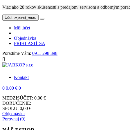
Viac ako 28 rokov skúseností s predajom, servisom a odbo
Účet
expand_more
Môj účet
Objednávka
PRIHLÁSIŤ SA
Poradíme Vám:
0911 298 398

Kontakt
0
0,00 €
0
MEDZISÚČET:
0,00 €
DORUČENIE:
SPOLU:
0,00 €
Objednávka
Porovnaj (
0
)