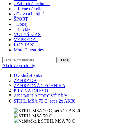
- Záhradná technika
- Ručné náradie
- Osivá a hnojivá
ŠPORT
- Hokej
- Bicykle
VOĽNÝ ČAS
VÝPREDAJ
KONTAKT
More Categories
Hľadaj
Akciové produkty
Úvodná stránka
ZÁHRADA
ZÁHRADNÁ TECHNIKA
PÍLY NA DREVO
AKUMULÁTOROVÉ PÍLY
STIHL MSA 70 C, set s 2x AK30