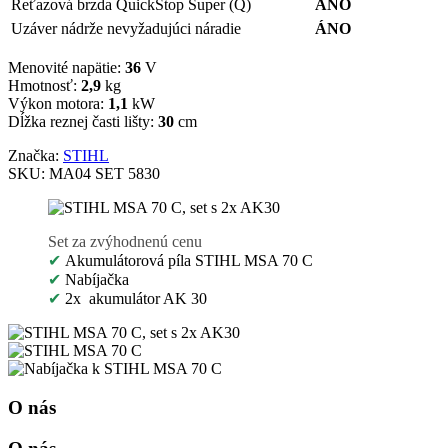
Reťazová brzda QuickStop Super (Q)
ÁNO
Uzáver nádrže nevyžadujúci náradie
ÁNO
Menovité napätie:
36
V
Hmotnosť:
2,9
kg
Výkon motora:
1,1
kW
Dĺžka reznej časti lišty:
30
cm
Značka:
STIHL
SKU:
MA04 SET 5830
Set za zvýhodnenú cenu
✔
Akumulátorová píla STIHL MSA 70 C
✔
Nabíjačka
✔
2x akumulátor AK 30
O nás