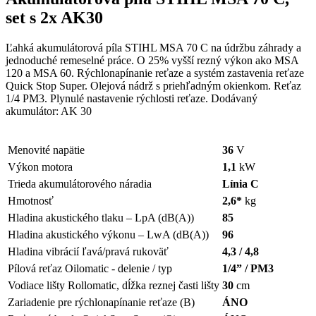
set s 2x AK30
Ľahká akumulátorová píla STIHL MSA 70 C na údržbu záhrady a
jednoduché remeselné práce. O 25% vyšší rezný výkon ako MSA
120 a MSA 60. Rýchlonapínanie reťaze a systém zastavenia reťaze
Quick Stop Super. Olejová nádrž s priehľadným okienkom. Reťaz
1/4 PM3. Plynulé nastavenie rýchlosti reťaze. Dodávaný
akumulátor: AK 30
Menovité napätie
36
V
Výkon motora
1,1
kW
Trieda akumulátorového náradia
Línia C
Hmotnosť
2,6*
kg
Hladina akustického tlaku – LpA (dB(A))
85
Hladina akustického výkonu – LwA (dB(A))
96
Hladina vibrácií ľavá/pravá rukoväť
4,3 / 4,8
Pílová reťaz Oilomatic - delenie / typ
1/4” / PM3
Vodiace lišty Rollomatic, dĺžka reznej časti lišty
30
cm
Zariadenie pre rýchlonapínanie reťaze (B)
ÁNO