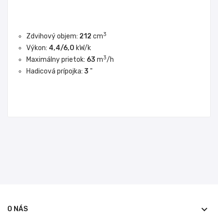
3
Zdvihový objem:
212
cm
Výkon:
4,4/6,0
kW/k
3
Maximálny prietok:
63
m
/h
Hadicová prípojka:
3
"
keyboard_arrow_down
O NÁS