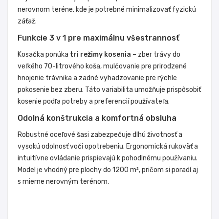
nerovnom teréne, kde je potrebné minimalizovať fyzickú
záťaž.
Funkcie 3 v 1 pre maximálnu všestrannosť
Kosačka ponúka
tri režimy kosenia
– zber trávy do
veľkého 70-litrového koša, mulčovanie pre prirodzené
hnojenie trávnika a zadné vyhadzovanie pre rýchle
pokosenie bez zberu. Táto variabilita umožňuje prispôsobiť
kosenie podľa potreby a preferencií používateľa.
Odolná konštrukcia a komfortná obsluha
Robustné oceľové šasi zabezpečuje dlhú životnosť a
vysokú odolnosť voči opotrebeniu. Ergonomická rukoväť a
intuitívne ovládanie prispievajú k pohodlnému používaniu.
Model je vhodný pre plochy do 1200 m², pričom si poradí aj
s mierne nerovným terénom.