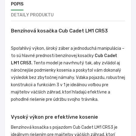
POPIS
DETAILY PRODUKTU
Benzínová kosačka Cub Cadet LM1 CR53
Spoľahlivý výkon, široký záber a jednoduchá manipulácia –
to sú hlavné prednosti benzínovej kosačky
Cub Cadet
LM1 CR53.
Tento model je navrhnutý tak, aby zvládol aj
náročnejšie podmienky kosenia a poskytol vám dokonalý
výsledok bez zbytočnej námahy. Vďaka pojazdu, robustnej
konštrukcii a funkciám 3 v 1 je ideálnou voľbou pre
majiteľov väčších záhrad, ktorí hľadajú efektívne a
pohodlné riešenie pre údržbu svojho trávnika.
Vysoký výkon pre efektívne kosenie
Benzínová kosačka
s pojazdom
Cub Cadet LM1 CR53 je
ideálnym riešením pre majiteľov väčších záhrad, ktorí