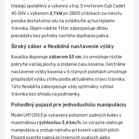
hľadajú spoľahlivý a výkonný stroj. S motorom Cub Cadet
45 OHV s výkonom
2,1 kW
pri 2800 otáčkach za minútu
ponúka dostatočnú silu na zvládnutie aj hustejšieho
trávnika. Objem nádrže 1 liter zabezpečuje dlhšiu
prevádzku bez potreby častého dopĺňania paliva.
Široký záber a flexibilné nastavenie výšky
Kosačka disponuje
záberom 53 cm
, čo umožňuje rýchle
pokrytie väčšej plochy a zníženie času kosenia. Centrálne
nastavenie výšky kosenia v 6 rôznych polohách umožňuje
prispôsobiť výšku strihu podľa aktuálneho stavu trávnika.
Táto flexibilita zabezpečuje vždy optimálny vzhľad
trávnika bez ohľadu na podmienky.
Pohodlný pojazd pre jednoduchšiu manipuláciu
Model LM1 CR53 je vybavený pohonom zadných kolies s
maximálnou
rýchlosťou 3,6 km/h
, čo výrazne uľahčuje
manipuláciu a znižuje námahu pri kosení väčších plôch.
Pojazd oceníte najmä pri miernych svahoch alebo