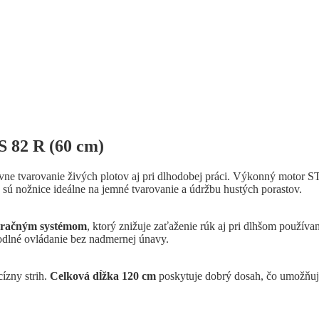
S 82 R (60 cm)
ívne tvarovanie živých plotov aj pri dlhodobej práci. Výkonný motor
ú nožnice ideálne na jemné tvarovanie a údržbu hustých porastov.
bračným systémom
, ktorý znižuje zaťaženie rúk aj pri dlhšom použí
odlné ovládanie bez nadmernej únavy.
cízny strih.
Celková dĺžka 120 cm
poskytuje dobrý dosah, čo umožňuje