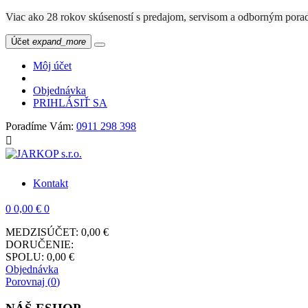
Viac ako 28 rokov skúseností s predajom, servisom a odbo
Účet
expand_more
Môj účet
Objednávka
PRIHLÁSIŤ SA
Poradíme Vám:
0911 298 398

Kontakt
0
0,00 €
0
MEDZISÚČET:
0,00 €
DORUČENIE:
SPOLU:
0,00 €
Objednávka
Porovnaj (
0
)