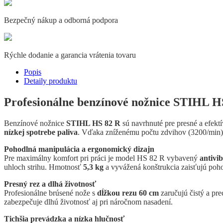
Bezpečný nákup a odborná podpora
Rýchle dodanie a garancia vrátenia tovaru
Popis
Detaily produktu
Profesionálne benzínové nožnice STIHL H
Benzínové nožnice
STIHL HS 82 R
sú navrhnuté pre presné a efekt
nízkej spotrebe paliva
. Vďaka zníženému počtu zdvihov (3200/min) s
Pohodlná manipulácia a ergonomický dizajn
Pre maximálny komfort pri práci je model HS 82 R vybavený
antivi
uhloch strihu. Hmotnosť
5,3 kg
a vyvážená konštrukcia zaisťujú poh
Presný rez a dlhá životnosť
Profesionálne brúsené nože s
dĺžkou rezu 60 cm
zaručujú čistý a pre
zabezpečuje dlhú životnosť aj pri náročnom nasadení.
Tichšia prevádzka a nízka hlučnosť