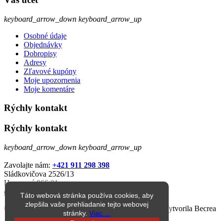
keyboard_arrow_down
keyboard_arrow_up
Osobné údaje
Objednávky
Dobropisy
Adresy
Zľavové kupóny
Moje upozornenia
Moje komentáre
Rýchly kontakt
Rýchly kontakt
keyboard_arrow_down
keyboard_arrow_up
Zavolajte nám:
+421 911 298 398
Sládkovičova 2526/13
Humenné 066 01
eshop@jarkop.sk
Táto webová stránka používa cookies, aby
zlepšila vaše prehliadanie tejto webovej
© 1998 – 2026 jarkop.sk Všetky práva vyhradené. Vytvorila Becrea
stránky.
Viac ...