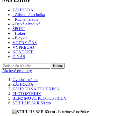
NÁŠ ESHOP
ZÁHRADA
- Záhradná technika
- Ručné náradie
- Osivá a hnojivá
ŠPORT
- Hokej
- Bicykle
VOĽNÝ ČAS
VÝPREDAJ
KONTAKT
O NÁS
Hľadaj
Akciové produkty
Úvodná stránka
ZÁHRADA
ZÁHRADNÁ TECHNIKA
PLOTOSTRIHY
BENZÍNOVÉ PLOTOSTRIHY
STIHL HS 82 R 60 cm