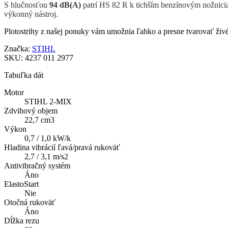
S hlučnosťou
94 dB(A)
patrí HS 82 R k tichším benzínovým nožniciam
výkonný nástroj.
Plotostrihy z našej ponuky vám umožnia ľahko a presne tvarovať živé 
Značka:
STIHL
SKU:
4237 011 2977
Tabuľka dát
Motor
STIHL 2-MIX
Zdvihový objem
22,7 cm3
Výkon
0,7 / 1,0 kW/k
Hladina vibrácií ľavá/pravá rukoväť
2,7 / 3,1 m/s2
Antivibračný systém
Áno
ElastoStart
Nie
Otočná rukoväť
Áno
Dĺžka rezu