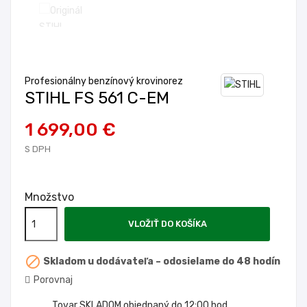
Profesionálny benzínový krovinorez
STIHL FS 561 C-EM
1 699,00 €
S DPH
Množstvo
VLOŽIŤ DO KOŠÍKA

Skladom u dodávateľa – odosielame do 48 hodín
Porovnaj
Tovar SKLADOM objednaný do 12:00 hod.