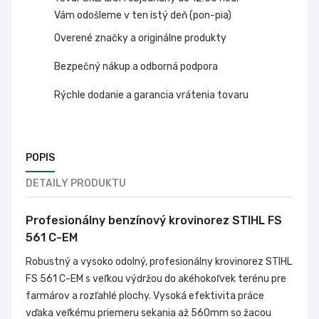
Vám odošleme v ten istý deň (pon-pia)
Overené značky a originálne produkty
Bezpečný nákup a odborná podpora
Rýchle dodanie a garancia vrátenia tovaru
POPIS
DETAILY PRODUKTU
Profesionálny benzínový krovinorez STIHL FS
561 C-EM
Robustný a vysoko odolný, profesionálny krovinorez STIHL
FS 561 C-EM s veľkou výdržou do akéhokoľvek terénu pre
farmárov a rozľahlé plochy. Vysoká efektivita práce
vďaka veľkému priemeru sekania až 560mm so žacou