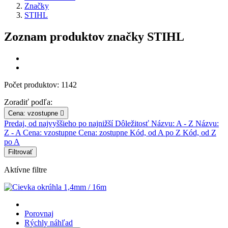
Značky
STIHL
Zoznam produktov značky STIHL
Počet produktov: 1142
Zoradiť podľa:
Cena: vzostupne

Predaj, od najvyššieho po najnižší
Dôležitosť
Názvu: A - Z
Názvu:
Z - A
Cena: vzostupne
Cena: zostupne
Kód, od A po Z
Kód, od Z
po A
Filtrovať
Aktívne filtre
Porovnaj
Rýchly náhľad