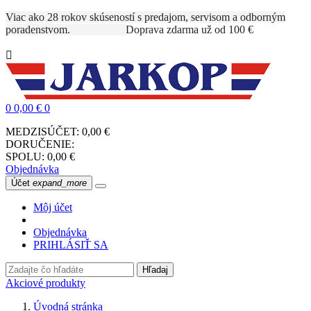
Viac ako 28 rokov skúseností s predajom, servisom a odborným
poradenstvom.
Doprava zdarma už od 100 €

0
0,00 €
0
MEDZISÚČET:
0,00 €
DORUČENIE:
SPOLU:
0,00 €
Objednávka
Účet
expand_more
Môj účet
Objednávka
PRIHLÁSIŤ SA
Hľadaj
Akciové produkty
Úvodná stránka