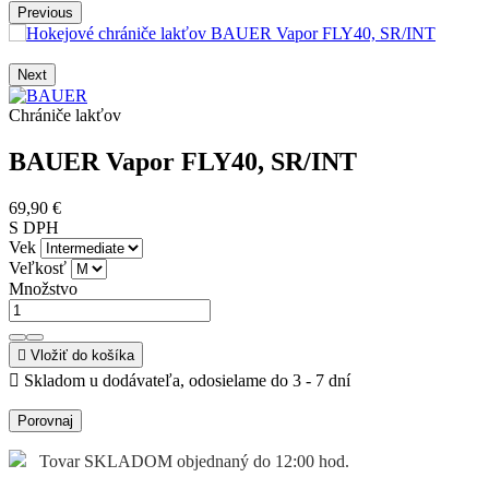
Previous
Next
Chrániče lakťov
BAUER Vapor FLY40, SR/INT
69,90 €
S DPH
Vek
Veľkosť
Množstvo

Vložiť do košíka

Skladom u dodávateľa, odosielame do 3 - 7 dní
Porovnaj
Tovar SKLADOM objednaný do 12:00 hod.