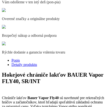
Vám odošleme v ten istý deň (pon-pia)
Overené značky a originálne produkty
Bezpečný nákup a odborná podpora
Rýchle dodanie a garancia vrátenia tovaru
Popis
Detaily produktu
Hokejové chrániče lakťov BAUER Vapor
FLY40, SR/INT
Chrániče lakťov
Bauer Vapor Fly40
sú navrhnuté pre rekreačných
hráčov a začiatočníkov, ktorí hľadajú spoľahlivú základnú ochranu
za priaznivú cenu. Vďaka typickému Vapor strihu ponúkajú