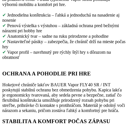
výbornú mobilitu a komfort pri hre.
✔
Jednodielna konštrukcia – ľahká a jednoduchá na nasadenie aj
nosenie
✔
Penová výstelka s výstuhou – základná ochrana pred bežnými
nárazmi pri hobby hre
✔
Anatomický tvar – sadne na ruku prirodzene a pohodlne
✔
Nastaviteľné pásiky – zabezpečia, že chránič drží na mieste počas
hry
✔
Vapor profil – navrhnutý pre rýchly štýl hry s dôrazom na
obratnosť
OCHRANA A POHODLIE PRI HRE
Hokejové chrániče lakťov BAUER Vapor FLY40 SR / INT
poskytujú stabilnú ochranu bez obmedzenia pohybu. Kapica lakťa
je ergonomicky tvarovaná, aby sedela pevne a bezpečne, zatiaľ čo
flexibilná konštrukcia umožňuje prirodzený rozsah pohybu pri
streľbe, prihrávke či kontakte s protihráčom. Materiál je odolný voči
nárazom a sekaniu, pričom zostáva ľahký a komfortný pre hráča.
STABILITA A KOMFORT POČAS ZÁPASU