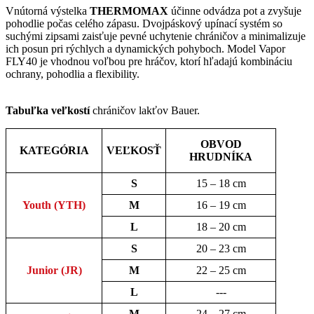
Vnútorná výstelka
THERMOMAX
účinne odvádza pot a zvyšuje
pohodlie počas celého zápasu. Dvojpáskový upínací systém so
suchými zipsami zaisťuje pevné uchytenie chráničov a minimalizuje
ich posun pri rýchlych a dynamických pohyboch. Model Vapor
FLY40 je vhodnou voľbou pre hráčov, ktorí hľadajú kombináciu
ochrany, pohodlia a flexibility.
Tabuľka veľkostí
chráničov lakťov Bauer.
OBVOD
KATEGÓRIA
VEĽKOSŤ
HRUDNÍKA
S
15 – 18 cm
Youth (YTH)
M
16 – 19 cm
L
18 – 20 cm
S
20 – 23 cm
Junior (JR)
M
22 – 25 cm
L
---
M
24 – 27 cm