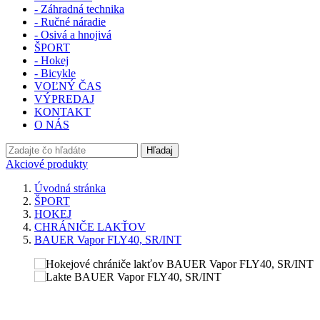
- Záhradná technika
- Ručné náradie
- Osivá a hnojivá
ŠPORT
- Hokej
- Bicykle
VOĽNÝ ČAS
VÝPREDAJ
KONTAKT
O NÁS
Hľadaj
Akciové produkty
Úvodná stránka
ŠPORT
HOKEJ
CHRÁNIČE LAKŤOV
BAUER Vapor FLY40, SR/INT