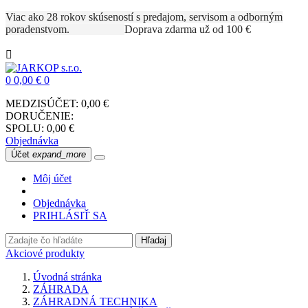
Viac ako 28 rokov skúseností s predajom, servisom a odborným
poradenstvom.
Doprava zdarma už od 100 €

0
0,00 €
0
MEDZISÚČET:
0,00 €
DORUČENIE:
SPOLU:
0,00 €
Objednávka
Účet
expand_more
Môj účet
Objednávka
PRIHLÁSIŤ SA
Hľadaj
Akciové produkty
Úvodná stránka
ZÁHRADA
ZÁHRADNÁ TECHNIKA