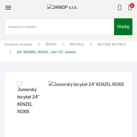
0

Hľadaj
Úvodná stránka
ŠPORT
BICYKLE
DETSKÉ BICYKLE
24" KENZEL ROXIS, rám 13", zelený