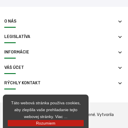
keyboard_arrow_down
O NÁS
keyboard_arrow_down
LEGISLATÍVA
keyboard_arrow_down
INFORMÁCIE
keyboard_arrow_down
VÁŠ ÚČET
keyboard_arrow_down
RÝCHLY KONTAKT
Táto webová stránka používa cookies,
aby zlepšila vaše prehliadanie tejto
© 1998 – 2026 jarkop.sk Všetky práva vyhradené. Vytvorila
webovej stránky.
Viac ...
Becrea
Rozumiem