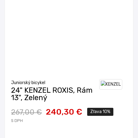
Juniorský bicykel
24" KENZEL ROXIS, Rám
13", Zelený
240,30 €
267,00 €
Zľava 10%
S DPH