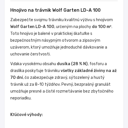
Hnojivo na trávnik Wolf Garten LD-A 100
Zabezpečte svojmu trávniku kvalitnú výživu s hnojivom
Wolf Garten LD-A 100
, určeným na plochy
do 100 m²
.
Toto hnojivo je balené v praktickej škatuľke s
bezpečnostným násypným otvorom a zipsovým
uzáverom, ktorý umožňuje jednoduché dávkovanie a
uchovanie čerstvosti.
Vďaka vysokému obsahu
dusíka (28 % N)
, fosforu a
draslíka poskytuje trávniku
všetky základné živiny na až
70 dní
, čo zabezpečuje zdravý, sýtozelený a hustý
trávnik už za 8–10 týždňov. Pevný, bezprašný granulát
umožňuje presné a čisté rozmetávanie bez zbytočného
neporiadku.
Kľúčové výhody: