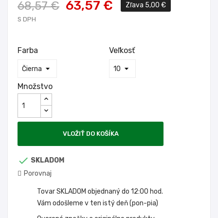
63,57 €
68,57 €
Zľava 5,00 €
S DPH
Farba
Veľkosť
Množstvo
VLOŽIŤ DO KOŠÍKA

SKLADOM
Porovnaj
Tovar SKLADOM objednaný do 12:00 hod.
Vám odošleme v ten istý deň (pon-pia)