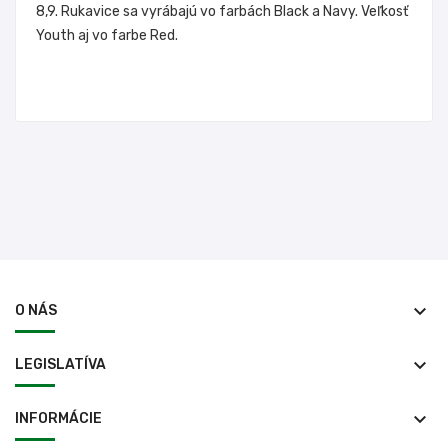
8,9. Rukavice sa vyrábajú vo farbách Black a Navy. Veľkosť
Youth aj vo farbe Red.
keyboard_arrow_down
O NÁS
keyboard_arrow_down
LEGISLATÍVA
keyboard_arrow_down
INFORMÁCIE