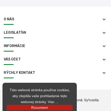
keyboard_arrow_down
O NÁS
keyboard_arrow_down
LEGISLATÍVA
keyboard_arrow_down
INFORMÁCIE
keyboard_arrow_down
VÁŠ ÚČET
keyboard_arrow_down
RÝCHLY KONTAKT
Táto webová stránka používa cookies,
aby zlepšila vaše prehliadanie tejto
© 1998 – 2026 jarkop.sk Všetky práva vyhradené. Vytvorila
webovej stránky.
Viac ...
Becrea
Rozumiem