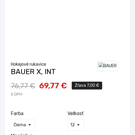
Hokejové rukavice
BAUER X, INT
69,77 €
76,77 €
Zľava 7,00 €
S DPH
Farba
Veľkosť