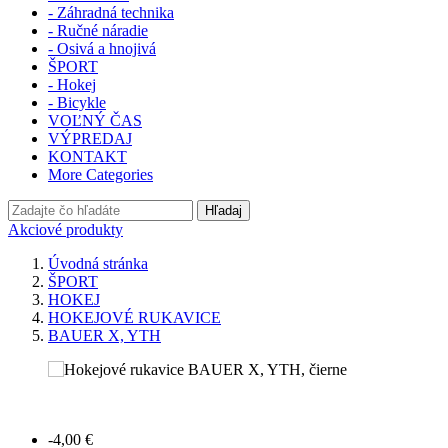
- Záhradná technika
- Ručné náradie
- Osivá a hnojivá
ŠPORT
- Hokej
- Bicykle
VOĽNÝ ČAS
VÝPREDAJ
KONTAKT
More Categories
Hľadaj
Akciové produkty
Úvodná stránka
ŠPORT
HOKEJ
HOKEJOVÉ RUKAVICE
BAUER X, YTH
-4,00 €