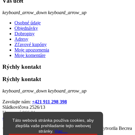
Váš účet
keyboard_arrow_down
keyboard_arrow_up
Osobné údaje
Objednávky
Dobropisy
Adresy
Zľavové kupóny
Moje upozornenia
Moje komentáre
Rýchly kontakt
Rýchly kontakt
keyboard_arrow_down
keyboard_arrow_up
Zavolajte nám:
+421 911 298 398
Sládkovičova 2526/13
Humenné 066 01
eshop@jarkop.sk
Táto webová stránka používa cookies, aby
zlepšila vaše prehliadanie tejto webovej
© 1998 – 2026 jarkop.sk Všetky práva vyhradené. Vytvorila Becrea
stránky.
Viac ...