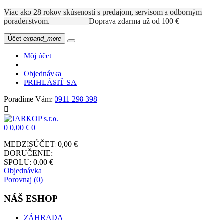
Viac ako 28 rokov skúseností s predajom, servisom a odborným
poradenstvom.
Doprava zdarma už od 100 €
Účet
expand_more
Môj účet
Objednávka
PRIHLÁSIŤ SA
Poradíme Vám:
0911 298 398

0
0,00 €
0
MEDZISÚČET:
0,00 €
DORUČENIE:
SPOLU:
0,00 €
Objednávka
Porovnaj (
0
)
NÁŠ ESHOP
ZÁHRADA