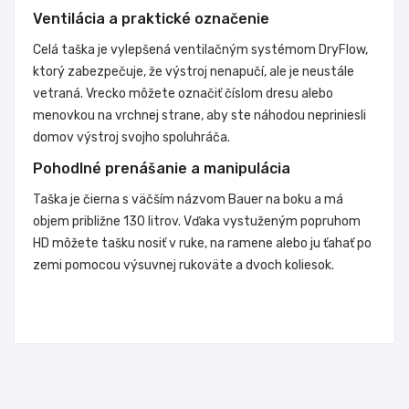
Ventilácia a praktické označenie
Celá taška je vylepšená ventilačným systémom DryFlow,
ktorý zabezpečuje, že výstroj nenapučí, ale je neustále
vetraná. Vrecko môžete označiť číslom dresu alebo
menovkou na vrchnej strane, aby ste náhodou nepriniesli
domov výstroj svojho spoluhráča.
Pohodlné prenášanie a manipulácia
Taška je čierna s väčším názvom Bauer na boku a má
objem približne 130 litrov. Vďaka vystuženým popruhom
HD môžete tašku nosiť v ruke, na ramene alebo ju ťahať po
zemi pomocou výsuvnej rukoväte a dvoch koliesok.