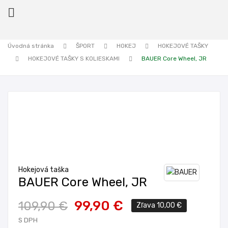

Úvodná stránka
ŠPORT
HOKEJ
HOKEJOVÉ TAŠKY
HOKEJOVÉ TAŠKY S KOLIESKAMI
BAUER Core Wheel, JR
ck
Hokejová taška
BAUER Core Wheel, JR
99,90 €
109,90 €
Zľava 10,00 €
S DPH