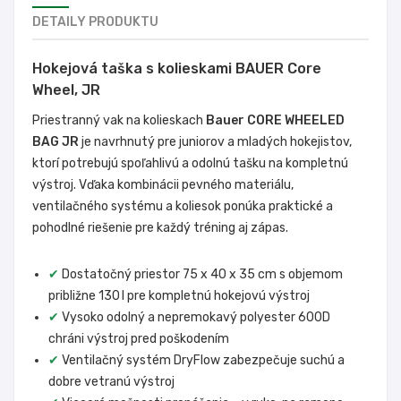
DETAILY PRODUKTU
Hokejová taška s kolieskami BAUER Core
Wheel, JR
Priestranný vak na kolieskach
Bauer CORE WHEELED
BAG JR
je navrhnutý pre juniorov a mladých hokejistov,
ktorí potrebujú spoľahlivú a odolnú tašku na kompletnú
výstroj. Vďaka kombinácii pevného materiálu,
ventilačného systému a koliesok ponúka praktické a
pohodlné riešenie pre každý tréning aj zápas.
✔
Dostatočný priestor 75 x 40 x 35 cm s objemom
približne 130 l pre kompletnú hokejovú výstroj
✔
Vysoko odolný a nepremokavý polyester 600D
chráni výstroj pred poškodením
✔
Ventilačný systém DryFlow zabezpečuje suchú a
dobre vetranú výstroj