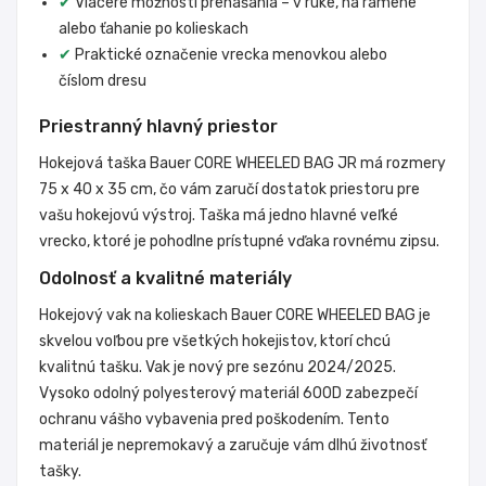
✔
Viaceré možnosti prenášania – v ruke, na ramene
alebo ťahanie po kolieskach
✔
Praktické označenie vrecka menovkou alebo
číslom dresu
Priestranný hlavný priestor
Hokejová taška Bauer CORE WHEELED BAG JR má rozmery
75 x 40 x 35 cm, čo vám zaručí dostatok priestoru pre
vašu hokejovú výstroj. Taška má jedno hlavné veľké
vrecko, ktoré je pohodlne prístupné vďaka rovnému zipsu.
Odolnosť a kvalitné materiály
Hokejový vak na kolieskach Bauer CORE WHEELED BAG je
skvelou voľbou pre všetkých hokejistov, ktorí chcú
kvalitnú tašku. Vak je nový pre sezónu 2024/2025.
Vysoko odolný polyesterový materiál 600D zabezpečí
ochranu vášho vybavenia pred poškodením. Tento
materiál je nepremokavý a zaručuje vám dlhú životnosť
tašky.