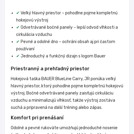
✔
Veľký hlavný priestor – pohodlne pojme kompletnú
hokejovú výstroj
✔
Odvetrávané bočné panely – lepší odvod vlhkosti a
cirkulácia vzduchu
✔
Pevné a odolné dno – ochráni obsah aj pri častom
používaní
✔
Jednoduchý a funkčný dizajn s logom Bauer
Priestranný a prehľadný priestor
Hokejová taška BAUER BlueLine Carry, JR ponúka veľký
hlavný priestor, ktorý pohodlne pojme kompletnú hokejovú
výstroj. Bočné odvetrávané panely zaisťujú cirkuláciu
vzduchu a minimalizujú vlhkosť, takže výstroj zostáva
suchá a pripravená na ďalší tréning alebo zápas.
Komfort pri prenášaní
Odolné a pevné rukoväte umožňujú jednoduché nosenie