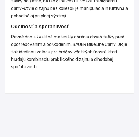
tašky do šatne, na ľad či na cestu. Vďaka tradičnému
carry-style dizajnu bez koliesok je manipulácia intuitívna a
pohodlná aj pri plnej výstroji.
Odolnosť a spoľahlivosť
Pevné dno a kvalitné materiály chránia obsah tašky pred
opotrebovaním a poškodením. BAUER BlueLine Carry, JR je
tak ideálnou voľbou pre hráčov všetkých úrovní, ktorí
hľadajú kombináciu praktického dizajnu a dlhodobej
spoľahlivosti.