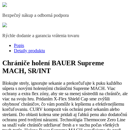
Bezpečný nákup a odborná podpora
Rýchle dodanie a garancia vrátenia tovaru
Popis
Detaily produktu
Chrániče holení BAUER Supreme
MACH, SR/INT
Blokujte strely, ignorujte sekanie a prekorčuľujte k puku každého
súpera s novými holennými chráničmi Supreme MACH. Viac
ochrany a extra flex zóny, aby ste sa menej sústredili na chrániče, ale
viac na svoju hru. Pridaním X-Flex Shield Cap sme zvýšili
ohybnosť chráničov, čo vám pomôže k lepšiemu a efektívnejšiemu
korčuľovaniu. CURV kompozit vás ochráni pred sekaním alebo
strelami. Do oblasti kolena sme pridali aj ľahkú penu ako dodatočnú
ochranu pred tvrdými nárazmi. Technológia Thermocore Zero Line
sa snaží vaše chrániče udržiavať fresh a v suchu počas všetkých