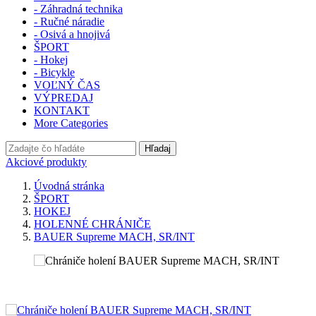
- Záhradná technika
- Ručné náradie
- Osivá a hnojivá
ŠPORT
- Hokej
- Bicykle
VOĽNÝ ČAS
VÝPREDAJ
KONTAKT
More Categories
Hľadaj
Akciové produkty
Úvodná stránka
ŠPORT
HOKEJ
HOLENNÉ CHRÁNIČE
BAUER Supreme MACH, SR/INT