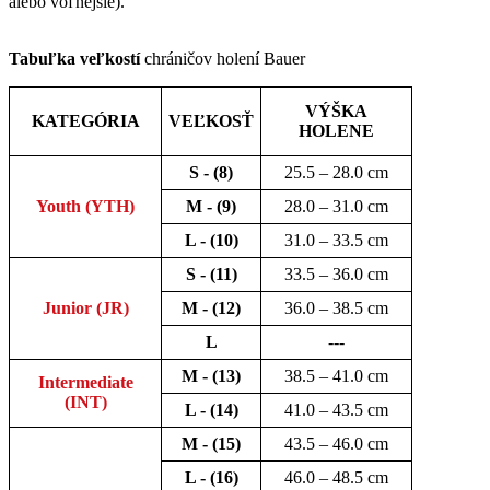
alebo voľnejšie).
Tabuľka veľkostí
chráničov holení Bauer
VÝŠKA
KATEGÓRIA
VEĽKOSŤ
HOLENE
S - (8)
25.5 – 28.0 cm
Youth (YTH)
M -
(
9
)
28.0 – 31.0 cm
L -
(
10
)
31.0 – 33.5 cm
S -
(
11
)
33.5 – 36.0 cm
Junior (JR)
M -
(
12
)
36.0 – 38.5 cm
L
---
M -
(
13
)
38.5 – 41.0 cm
Intermediate
(INT)
L -
(
14
)
41.0 – 43.5 cm
M -
(
15
)
43.5 – 46.0 cm
L - (16)
46.0 – 48.5 cm