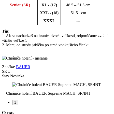
Senior (SR)
XL -
(
17
)
48.5 – 51.5 cm
XXL -
(
18
)
51.5+ cm
XXXL
---
Tip:
1. Ak sa nachádzaš na hranici dvoch veľkostí, odporúčame zvoliť
väčšiu veľkosť.
2. Meraj od stredu jabĺčka po stred vonkajšieho členku.
Značka:
BAUER
SKU:
Stav
Novinka
1
O nás