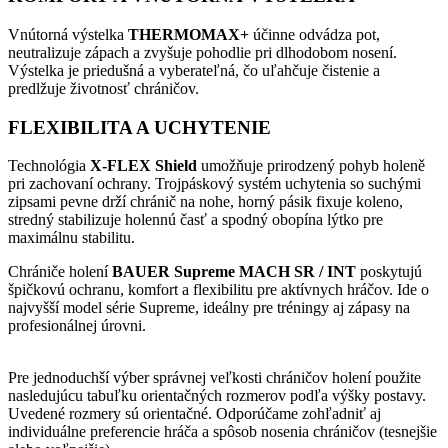
Vnútorná výstelka
THERMOMAX+
účinne odvádza pot,
neutralizuje zápach a zvyšuje pohodlie pri dlhodobom nosení.
Výstelka je priedušná a vyberateľná, čo uľahčuje čistenie a
predlžuje životnosť chráničov.
FLEXIBILITA A UCHYTENIE
Technológia
X-FLEX Shield
umožňuje prirodzený pohyb holeně
pri zachovaní ochrany. Trojpáskový systém uchytenia so suchými
zipsami pevne drží chránič na nohe, horný pásik fixuje koleno,
stredný stabilizuje holennú časť a spodný obopína lýtko pre
maximálnu stabilitu.
Chrániče holení
BAUER Supreme MACH SR / INT
poskytujú
špičkovú ochranu, komfort a flexibilitu pre aktívnych hráčov. Ide o
najvyšší model série Supreme, ideálny pre tréningy aj zápasy na
profesionálnej úrovni.
Pre jednoduchší výber správnej veľkosti chráničov holení použite
nasledujúcu tabuľku orientačných rozmerov podľa výšky postavy.
Uvedené rozmery sú orientačné. Odporúčame zohľadniť aj
individuálne preferencie hráča a spôsob nosenia chráničov (tesnejšie