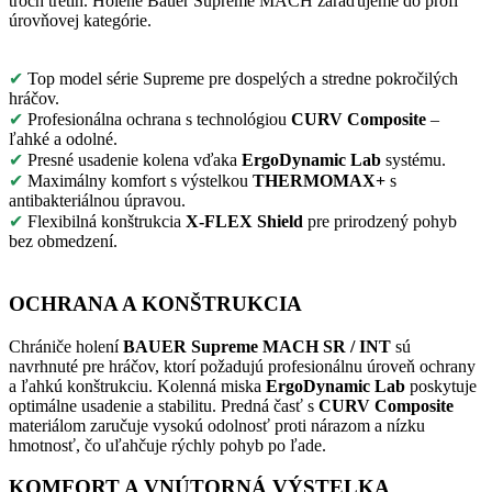
troch tretín. Holene Bauer Supreme MACH zaraďujeme do profi
úrovňovej kategórie.
✔
Top model série Supreme pre dospelých a stredne pokročilých
hráčov.
✔
Profesionálna ochrana s technológiou
CURV Composite
–
ľahké a odolné.
✔
Presné usadenie kolena vďaka
ErgoDynamic Lab
systému.
✔
Maximálny komfort s výstelkou
THERMOMAX+
s
antibakteriálnou úpravou.
✔
Flexibilná konštrukcia
X-FLEX Shield
pre prirodzený pohyb
bez obmedzení.
OCHRANA A KONŠTRUKCIA
Chrániče holení
BAUER Supreme MACH SR / INT
sú
navrhnuté pre hráčov, ktorí požadujú profesionálnu úroveň ochrany
a ľahkú konštrukciu. Kolenná miska
ErgoDynamic Lab
poskytuje
optimálne usadenie a stabilitu. Predná časť s
CURV Composite
materiálom zaručuje vysokú odolnosť proti nárazom a nízku
hmotnosť, čo uľahčuje rýchly pohyb po ľade.
KOMFORT A VNÚTORNÁ VÝSTELKA