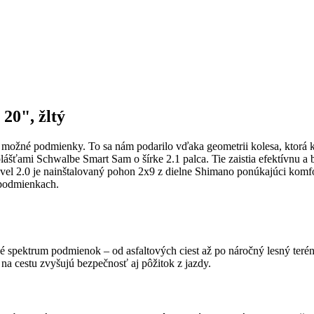
20", žltý
y možné podmienky. To sa nám podarilo vďaka geometrii kolesa, ktorá 
plášťami Schwalbe Smart Sam o šírke 2.1 palca. Tie zaistia efektívnu 
l 2.0 je nainštalovaný pohon 2x9 z dielne Shimano ponúkajúci komfor
 podmienkach.
 spektrum podmienok – od asfaltových ciest až po náročný lesný terén
 na cestu zvyšujú bezpečnosť aj pôžitok z jazdy.