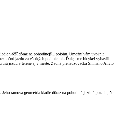
kladie väčší dôraz na pohodlnejšiu polohu. Umožní vám uvoľniť
a bezpečnú jazdu za všetkých podmienok. Ďalej sme bicykel vybavili
tnú jazdu v teréne aj v meste. Zadná prehadzovačka Shimano Alivio
. Jeho rámová geometria kladie dôraz na pohodlnú jazdnú pozíciu, čo