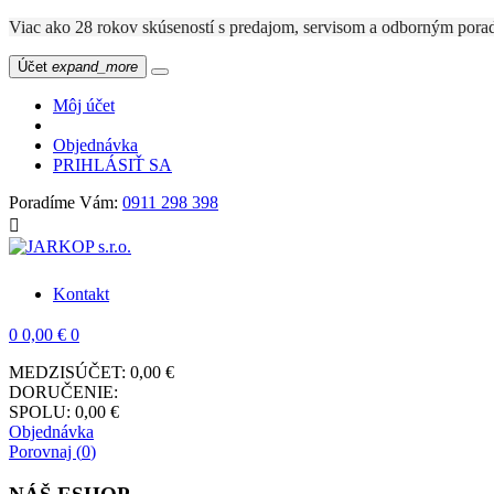
Viac ako 28 rokov skúseností s predajom, servisom a odbo
Účet
expand_more
Môj účet
Objednávka
PRIHLÁSIŤ SA
Poradíme Vám:
0911 298 398

Kontakt
0
0,00 €
0
MEDZISÚČET:
0,00 €
DORUČENIE:
SPOLU:
0,00 €
Objednávka
Porovnaj (
0
)