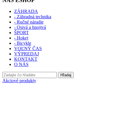
NÁŠ ESHOP
ZÁHRADA
- Záhradná technika
- Ručné náradie
- Osivá a hnojivá
ŠPORT
- Hokej
- Bicykle
VOĽNÝ ČAS
VÝPREDAJ
KONTAKT
O NÁS
Hľadaj
Akciové produkty