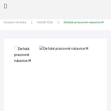

Úvodná stránka
VOĽNÝ ČAS
Detské pracovné rukavice M
ck