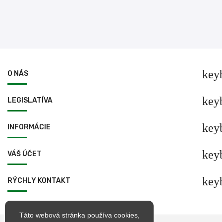
key
O NÁS
key
LEGISLATÍVA
key
INFORMÁCIE
key
VÁŠ ÚČET
key
RÝCHLY KONTAKT
Táto webová stránka používa cookies,