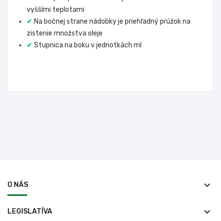
vyššími teplotami
✔
Na bočnej strane nádobky je priehľadný prúžok na
zistenie množstva oleje
✔
Stupnica na boku v jednotkách ml
keyboard_arrow_down
O NÁS
keyboard_arrow_down
LEGISLATÍVA