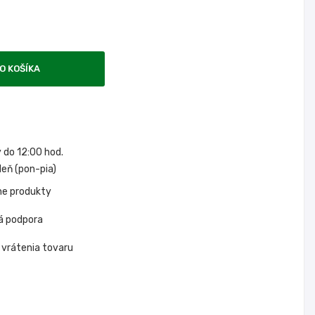
O KOŠÍKA
do 12:00 hod.
eň (pon-pia)
ne produkty
á podpora
 vrátenia tovaru