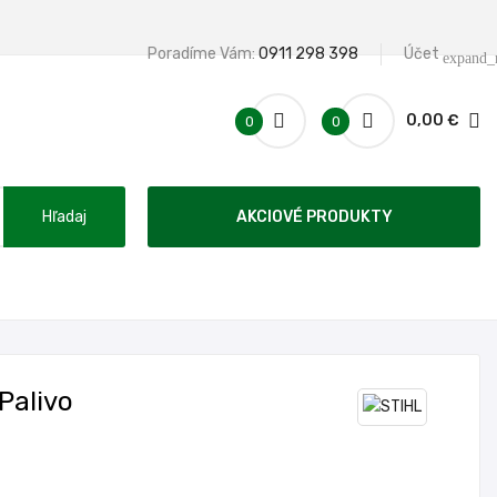
Poradíme Vám:
0911 298 398
Účet
expand_
0,00 €
0
0
Hľadaj
AKCIOVÉ PRODUKTY
Palivo