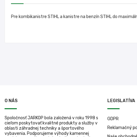
Pre kombikanistre STIHL a kanistre na benzín STIHL do maximálneh
O NÁS
LEGISLATÍVA
Spoločnosť JARKOP bola založená v roku 1998 s
GDPR
cieľom poskytovať kvalitné produkty a služby v
Reklamačný po
oblasti záhradnej techniky a športového
vybavenia. Podporujeme výhody kamennej
Naše obchodn