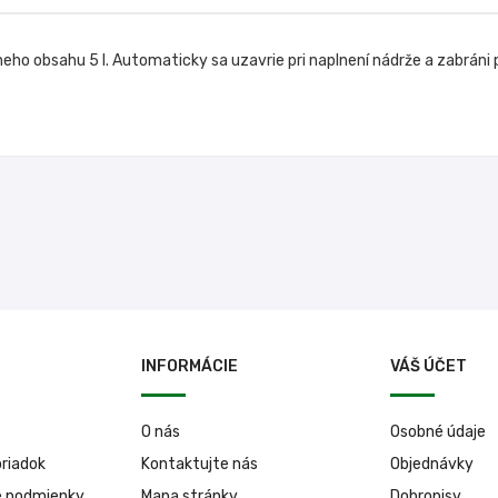
o obsahu 5 l. Automaticky sa uzavrie pri naplnení nádrže a zabráni pr
INFORMÁCIE
VÁŠ ÚČET
O nás
Osobné údaje
riadok
Kontaktujte nás
Objednávky
é podmienky
Mapa stránky
Dobropisy