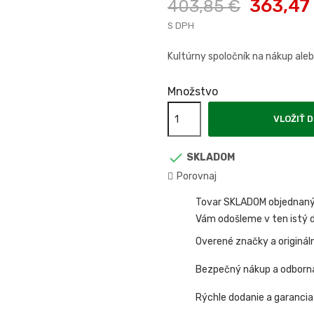
363,47
403,85 €
S DPH
Kultúrny spoločník na nákup al
Množstvo
VLOŽIŤ D

SKLADOM
Porovnaj
Tovar SKLADOM objednaný 
Vám odošleme v ten istý d
Overené značky a originál
Bezpečný nákup a odborn
Rýchle dodanie a garancia