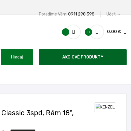
Poradíme Vám:
0911 298 398
Účet
expand_more
0,00 €
0
Hľadaj
AKCIOVÉ PRODUKTY
Classic 3spd, Rám 18",