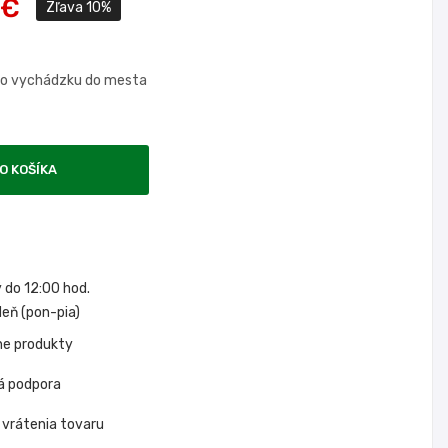
 €
Zľava 10%
ebo vychádzku do mesta
O KOŠÍKA
do 12:00 hod.
eň (pon-pia)
ne produkty
á podpora
 vrátenia tovaru