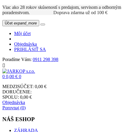
Viac ako 28 rokov skúseností s predajom, servisom a odborným
poradenstvom.
Doprava zdarma už od 100 €
Účet
expand_more
Môj účet
Objednávka
PRIHLÁSIŤ SA
Poradíme Vám:
0911 298 398

0
0,00 €
0
MEDZISÚČET:
0,00 €
DORUČENIE:
SPOLU:
0,00 €
Objednávka
Porovnaj (
0
)
NÁŠ ESHOP
ZÁHRADA