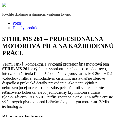
Rýchle dodanie a garancia vrátenia tovaru
Popis
Detaily produktu
STIHL MS 261 – PROFESIONÁLNA
MOTOROVÁ PÍLA NA KAŽDODENNÚ
PRÁCU
Veľmi ľahká, kompaktná a výkonná profesionálna motorová píla
STIHL MS 261
je rýchla, s vysokou priechodnosťou do dreva, s
intervalom čistenia filtra až 5x dlhším v porovnaní s MS 260. HD2
vzduchový filter s jednoduchým čistením, nastaviteľné olejové
čerpadlo a praktické detaily prevedenia, ako napr. výfuk z
nehrdzavejúcej ocele, matice zabezpečené proti strate na kryte
reťazového kolieska, alebo jednodielny kryt motora s troma
rýchlouzávermi. Až o 20% nižšia spotreba a až o 50% nižšie emisie
výfukových plynov oproti bežným dvojtaktným motorom. 2-Mix
technológia.
Kľúčové vlastnosti: