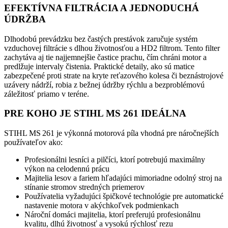
EFEKTÍVNA FILTRÁCIA A JEDNODUCHÁ
ÚDRŽBA
Dlhodobú prevádzku bez častých prestávok zaručuje systém
vzduchovej filtrácie s dlhou životnosťou a HD2 filtrom. Tento filter
zachytáva aj tie najjemnejšie častice prachu, čím chráni motor a
predlžuje intervaly čistenia. Praktické detaily, ako sú matice
zabezpečené proti strate na kryte reťazového kolesa či beznástrojové
uzávery nádrží, robia z bežnej údržby rýchlu a bezproblémovú
záležitosť priamo v teréne.
PRE KOHO JE STIHL MS 261 IDEÁLNA
STIHL MS 261 je výkonná motorová píla vhodná pre náročnejších
používateľov ako:
Profesionálni lesníci a pilčíci, ktorí potrebujú maximálny
výkon na celodennú prácu
Majitelia lesov a fariem hľadajúci mimoriadne odolný stroj na
stínanie stromov stredných priemerov
Používatelia vyžadujúci špičkové technológie pre automatické
nastavenie motora v akýchkoľvek podmienkach
Nároční domáci majitelia, ktorí preferujú profesionálnu
kvalitu, dlhú životnosť a vysokú rýchlosť rezu