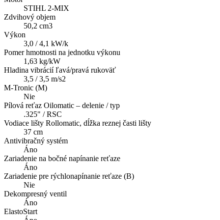
STIHL 2-MIX
Zdvihový objem
50,2 cm3
Výkon
3,0 / 4,1 kW/k
Pomer hmotnosti na jednotku výkonu
1,63 kg/kW
Hladina vibrácií ľavá/pravá rukoväť
3,5 / 3,5 m/s2
M-Tronic (M)
Nie
Pílová reťaz Oilomatic – delenie / typ
.325" / RSC
Vodiace lišty Rollomatic, dĺžka reznej časti lišty
37 cm
Antivibračný systém
Áno
Zariadenie na bočné napínanie reťaze
Áno
Zariadenie pre rýchlonapínanie reťaze (B)
Nie
Dekompresný ventil
Áno
ElastoStart