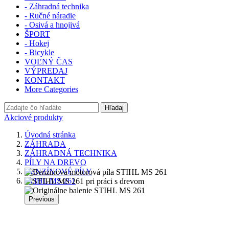
- Záhradná technika
- Ručné náradie
- Osivá a hnojivá
ŠPORT
- Hokej
- Bicykle
VOĽNÝ ČAS
VÝPREDAJ
KONTAKT
More Categories
Hľadaj
Akciové produkty
Úvodná stránka
ZÁHRADA
ZÁHRADNÁ TECHNIKA
PÍLY NA DREVO
BENZÍNOVÉ PÍLY
STIHL MS 261
Previous