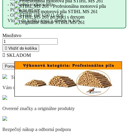
- Náhradná vodiaca lišta
- Pilník na reťaze
- Olej STIHL HP 1:50 (1 dcl)
Vložte do košíka teraz a darček je Váš.
Množstvo

Vložiť do košíka

SKLADOM
Porovnaj
Tovar SKLADOM objednaný do 12:00 hod.
Vám odošleme v ten istý deň (pon-pia)
Overené značky a originálne produkty
Bezpečný nákup a odborná podpora