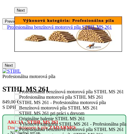
Next
Previous
Next
Profesionálna motorová píla
STIHL MS 261
849,00 €
S DPH
AKCIA -
STIHL MS 261
Dnes
dostanete
k píle
ZADARMO:
- Náhradná reťaz