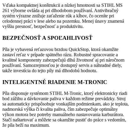
Vďaka kompaktnej konštrukcii a nízkej hmotnosti sa STIHL MS
261 výborne ovláda aj pri dlhodobom používaní. Antivibračný
systém výrazne znižuje zaťaženie rúk a kĺbov, čo oceníte pri
celodennej práci v lese alebo na pozemku. Menej únavy znamená
vyššiu presnosť, bezpečnosť a produktivitu.
BEZPEČNOSŤ A SPOĽAHLIVOSŤ
Píla je vybavená reťazovou brzdou QuickStop, ktorá okamžite
zastaví reťaz v prípade spätného rázu. Robustné spracovanie a
kvalitné komponenty zabezpečujú dlhú životnosť aj pri náročnom
používaní. Samozrejmosťou je dostupný servis a náhradné diely,
takže investícia do tejto píly má dlhodobú hodnotu.
INTELIGENTNÉ RIADENIE M-TRONIC
Píla disponuje systémom STIHL M-Tronic, ktorý elektronicky riadi
bod zážihu a dávkovanie paliva v každom režime prevádzky. Stroj
sa automaticky prispôsobuje vonkajším podmienkam, ako je teplota,
nadmorská výška či kvalita paliva, čím zabezpečuje optimálny
výkon motora bez potreby manuálneho nastavovania karburátora.
Stačí naštartovať a môžete sa okamžite pustiť do práce s vedomím,
že píla beží na maximum.