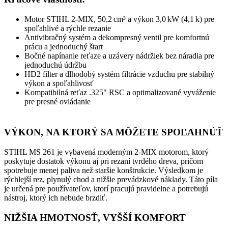
Motor STIHL 2-MIX, 50,2 cm³ a výkon 3,0 kW (4,1 k) pre
spoľahlivé a rýchle rezanie
Antivibračný systém a dekompresný ventil pre komfortnú
prácu a jednoduchý štart
Bočné napínanie reťaze a uzávery nádržiek bez náradia pre
jednoduchú údržbu
HD2 filter a dlhodobý systém filtrácie vzduchu pre stabilný
výkon a spoľahlivosť
Kompatibilná reťaz .325" RSC a optimalizované vyváženie
pre presné ovládanie
VÝKON, NA KTORÝ SA MÔŽETE SPOĽAHNÚŤ
STIHL MS 261 je vybavená moderným 2-MIX motorom, ktorý
poskytuje dostatok výkonu aj pri rezaní tvrdého dreva, pričom
spotrebuje menej paliva než staršie konštrukcie. Výsledkom je
rýchlejší rez, plynulý chod a nižšie prevádzkové náklady. Táto píla
je určená pre používateľov, ktorí pracujú pravidelne a potrebujú
nástroj, ktorý ich nebude brzdiť.
NIŽŠIA HMOTNOSŤ, VYŠŠÍ KOMFORT