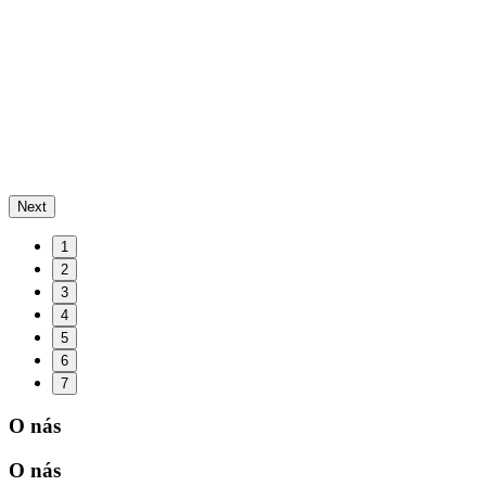
Next
1
2
3
4
5
6
7
O nás
O nás