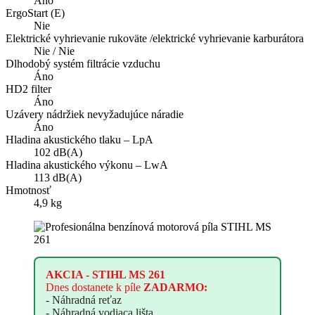
Áno
ErgoStart (E)
Nie
Elektrické vyhrievanie rukoväte /elektrické vyhrievanie karburátora
Nie / Nie
Dlhodobý systém filtrácie vzduchu
Áno
HD2 filter
Áno
Uzávery nádržiek nevyžadujúce náradie
Áno
Hladina akustického tlaku – LpA
102 dB(A)
Hladina akustického výkonu – LwA
113 dB(A)
Hmotnosť
4,9 kg
AKCIA -
STIHL MS 261
Dnes
dostanete
k píle
ZADARMO:
- Náhradná reťaz
- Náhradná vodiaca lišta