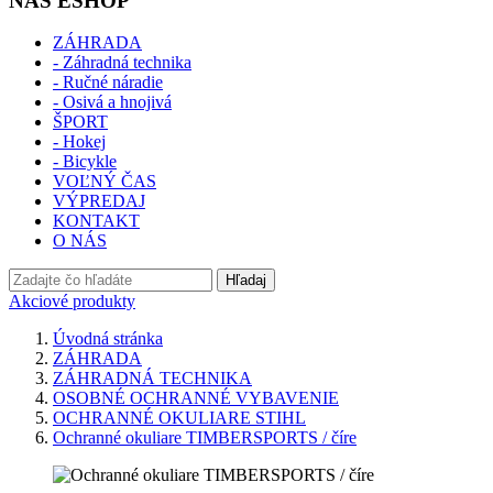
NÁŠ ESHOP
ZÁHRADA
- Záhradná technika
- Ručné náradie
- Osivá a hnojivá
ŠPORT
- Hokej
- Bicykle
VOĽNÝ ČAS
VÝPREDAJ
KONTAKT
O NÁS
Hľadaj
Akciové produkty
Úvodná stránka
ZÁHRADA
ZÁHRADNÁ TECHNIKA
OSOBNÉ OCHRANNÉ VYBAVENIE
OCHRANNÉ OKULIARE STIHL
Ochranné okuliare TIMBERSPORTS / číre