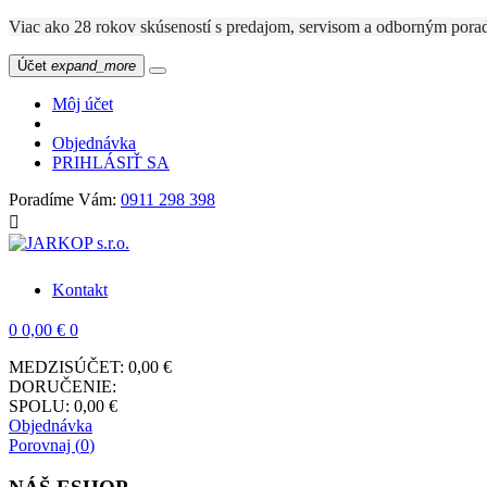
Viac ako 28 rokov skúseností s predajom, servisom a odbo
Účet
expand_more
Môj účet
Objednávka
PRIHLÁSIŤ SA
Poradíme Vám:
0911 298 398

Kontakt
0
0,00 €
0
MEDZISÚČET:
0,00 €
DORUČENIE:
SPOLU:
0,00 €
Objednávka
Porovnaj (
0
)