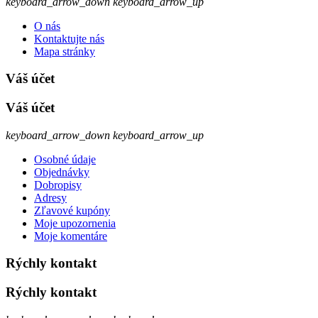
keyboard_arrow_down
keyboard_arrow_up
O nás
Kontaktujte nás
Mapa stránky
Váš účet
Váš účet
keyboard_arrow_down
keyboard_arrow_up
Osobné údaje
Objednávky
Dobropisy
Adresy
Zľavové kupóny
Moje upozornenia
Moje komentáre
Rýchly kontakt
Rýchly kontakt