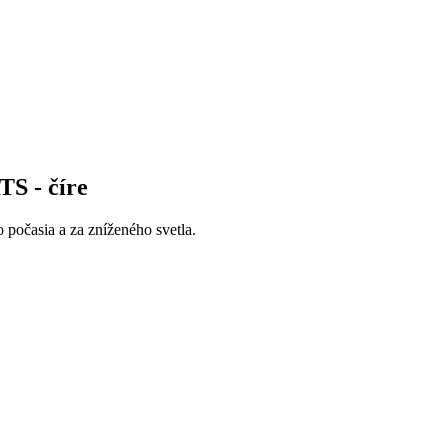
S - číre
očasia a za zníženého svetla.