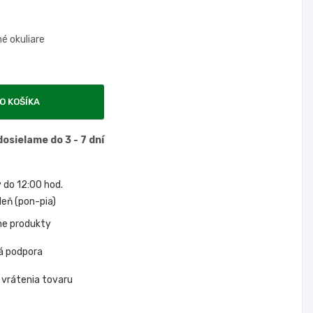
é okuliare
O KOŠÍKA
osielame do 3 - 7 dní
do 12:00 hod.
eň (pon-pia)
ne produkty
á podpora
 vrátenia tovaru