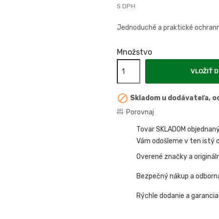
S DPH
Jednoduché a praktické ochrann
Množstvo
VLOŽIŤ D

Skladom u dodávateľa, od
Porovnaj
Tovar SKLADOM objednaný 
Vám odošleme v ten istý d
Overené značky a originál
Bezpečný nákup a odborn
Rýchle dodanie a garancia