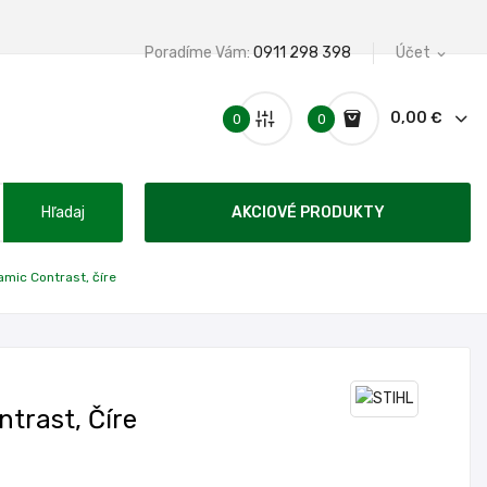
Poradíme Vám:
0911 298 398
Účet
expand_more
0,00 €
0
0
Hľadaj
AKCIOVÉ PRODUKTY
mic Contrast, číre
trast, Číre