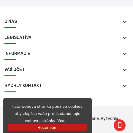
keyboard_arrow_down
O NÁS
keyboard_arrow_down
LEGISLATÍVA
keyboard_arrow_down
INFORMÁCIE
keyboard_arrow_down
VÁŠ ÚČET
keyboard_arrow_down
RÝCHLY KONTAKT
Táto webová stránka používa cookies,
aby zlepšila vaše prehliadanie tejto
© 1998 – 2026 jarkop.sk Všetky práva vyhradené. Vytvorila
webovej stránky.
Viac ...
Becrea
Rozumiem