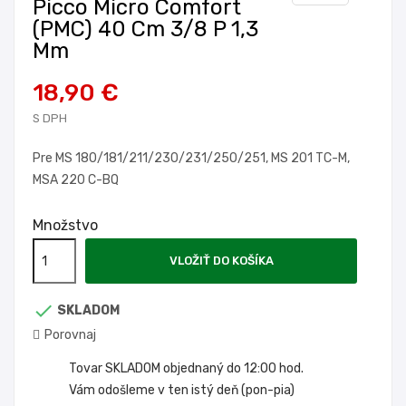
Picco Micro Comfort
(PMC) 40 Cm 3/8 P 1,3
Mm
18,90 €
S DPH
Pre MS 180/181/211/230/231/250/251, MS 201 TC-M,
MSA 220 C-BQ
Množstvo
VLOŽIŤ DO KOŠÍKA

SKLADOM
Porovnaj
Tovar SKLADOM objednaný do 12:00 hod.
Vám odošleme v ten istý deň (pon-pia)