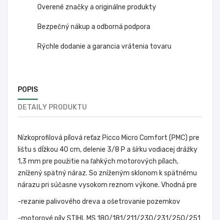
Overené značky a originálne produkty
Bezpečný nákup a odborná podpora
Rýchle dodanie a garancia vrátenia tovaru
POPIS
DETAILY PRODUKTU
Nízkoprofilová pílová reťaz Picco Micro Comfort (PMC) pre
lištu s dĺžkou 40 cm, delenie 3/8 P a šírku vodiacej drážky
1,3 mm pre použitie na ľahkých motorových pílach,
znížený spätný náraz. So zníženým sklonom k spätnému
nárazu pri súčasne vysokom reznom výkone. Vhodná pre
-rezanie palivového dreva a ošetrovanie pozemkov
-motorové píly STIHL MS 180/181/211/230/231/250/251