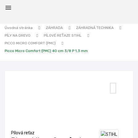

Úvodná stránka
ZÁHRADA
ZÁHRADNÁ TECHNIKA
PÍLY NA DREVO
PÍLOVÉ REŤAZE STIHL
PICCO MICRO COMFORT (PMC)
Picco Micro Comfort (PMC) 40 cm 3/8 P 1,3 mm
Pílová reťaz