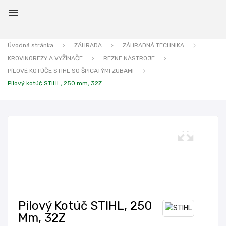

Úvodná stránka
ZÁHRADA
ZÁHRADNÁ TECHNIKA
KROVINOREZY A VYŽÍNAČE
REZNE NÁSTROJE
PÍLOVÉ KOTÚČE STIHL SO ŠPICATÝMI ZUBAMI
Pilový kotúč STIHL, 250 mm, 32Z
Pilový Kotúč STIHL, 250
Mm, 32Z