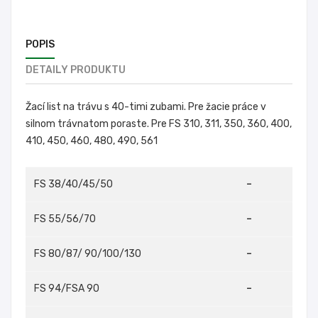
POPIS
DETAILY PRODUKTU
Žací list na trávu s 40-timi zubami. Pre žacie práce v
silnom trávnatom poraste. Pre FS 310, 311, 350, 360, 400,
410, 450, 460, 480, 490, 561
FS 38/40/45/50
–
FS 55/56/70
–
FS 80/87/ 90/100/130
–
FS 94/FSA 90
–