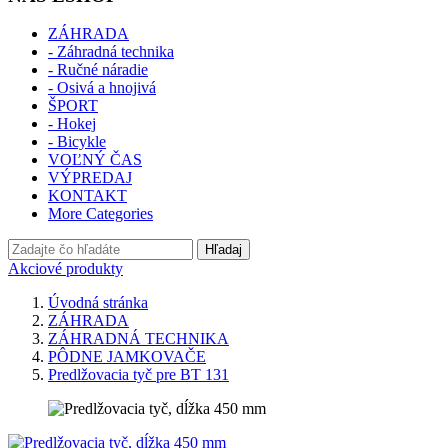
ZÁHRADA
- Záhradná technika
- Ručné náradie
- Osivá a hnojivá
ŠPORT
- Hokej
- Bicykle
VOĽNÝ ČAS
VÝPREDAJ
KONTAKT
More Categories
Hľadaj
Akciové produkty
Úvodná stránka
ZÁHRADA
ZÁHRADNÁ TECHNIKA
PÔDNE JAMKOVAČE
Predlžovacia tyč pre BT 131