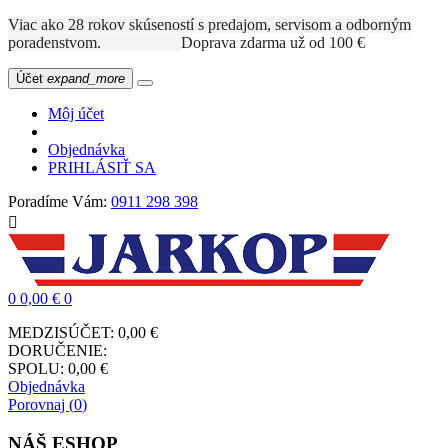
Viac ako 28 rokov skúseností s predajom, servisom a odborným
poradenstvom.
Doprava zdarma už od 100 €
Účet
expand_more
Môj účet
Objednávka
PRIHLÁSIŤ SA
Poradíme Vám:
0911 298 398

0
0,00 €
0
MEDZISÚČET:
0,00 €
DORUČENIE:
SPOLU:
0,00 €
Objednávka
Porovnaj (
0
)
NÁŠ ESHOP