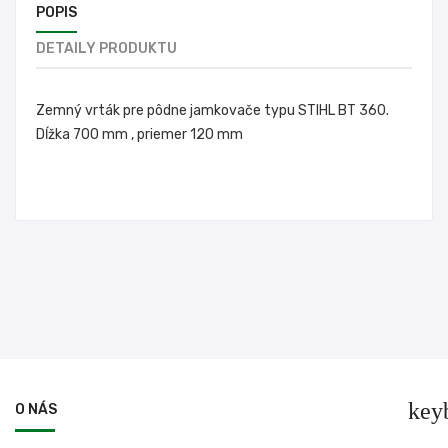
POPIS
DETAILY PRODUKTU
Zemný vrták pre pôdne jamkovače typu STIHL BT 360.
Dĺžka 700 mm , priemer 120 mm
key
O NÁS