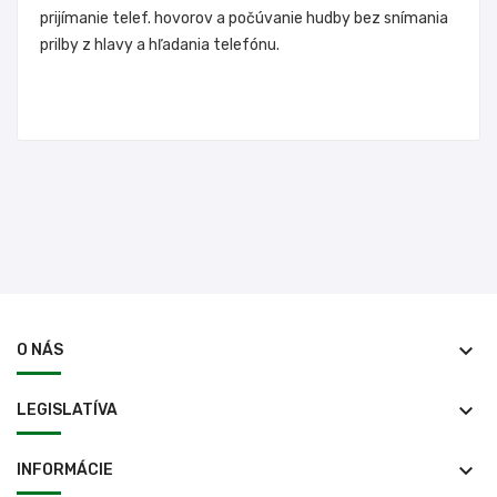
prijímanie telef. hovorov a počúvanie hudby bez snímania
prilby z hlavy a hľadania telefónu.
keyboard_arrow_down
O NÁS
keyboard_arrow_down
LEGISLATÍVA
keyboard_arrow_down
INFORMÁCIE