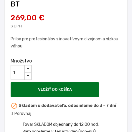
BT
269,00 €
S DPH
Prilba pre profesionálov s inovatívnym dizajnom a nízkou
váhou
Množstvo
VLOŽIŤ DO KOŠÍKA

Skladom u dodávateľa, odosielame do 3 - 7 dní
Porovnaj
Tovar SKLADOM objednaný do 12:00 hod.
Vám odošleme v ten istý deň (pon-pia)