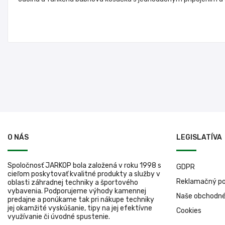
O NÁS
LEGISLATÍVA
Spoločnosť JARKOP bola založená v roku 1998 s
GDPR
cieľom poskytovať kvalitné produkty a služby v
Reklamačný po
oblasti záhradnej techniky a športového
vybavenia. Podporujeme výhody kamennej
Naše obchodn
predajne a ponúkame tak pri nákupe techniky
jej okamžité vyskúšanie, tipy na jej efektívne
Cookies
využívanie či úvodné spustenie.