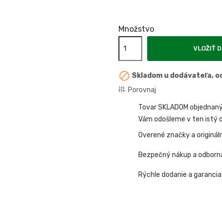
Množstvo
VLOŽIŤ D

Skladom u dodávateľa, od
Porovnaj
Tovar SKLADOM objednaný 
Vám odošleme v ten istý d
Overené značky a originál
Bezpečný nákup a odborn
Rýchle dodanie a garancia