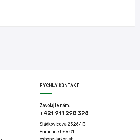
RÝCHLY KONTAKT
Zavolajte nám:
+421 911 298 398
Sládkovičova 2526/13
Humenné 066 01
eshop@jarkop.sk