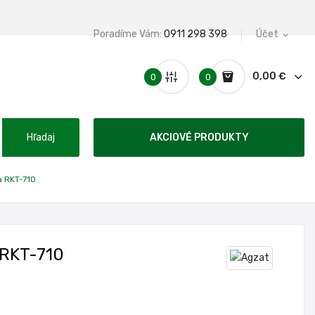
Poradíme Vám:
0911 298 398
Účet
expand_more
0,00 €
0
0
Hľadaj
AKCIOVÉ PRODUKTY
 RKT-710
RKT-710