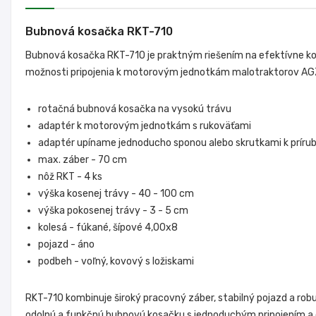
Bubnová kosačka RKT-710
Bubnová kosačka RKT-710 je praktným riešením na efektívne k
možnosti pripojenia k motorovým jednotkám malotraktorov AGZ
rotačná bubnová kosačka na vysokú trávu
adaptér k motorovým jednotkám s rukoväťami
adaptér upíname jednoducho sponou alebo skrutkami k prír
max. záber - 70 cm
nôž RKT - 4 ks
výška kosenej trávy - 40 - 100 cm
výška pokosenej trávy - 3 - 5 cm
kolesá - fúkané, šípové 4,00x8
pojazd - áno
podbeh - voľný, kovový s ložiskami
RKT-710 kombinuje široký pracovný záber, stabilný pojazd a robu
odolnú a funkčnú bubnovú kosačku s jednoduchým pripojením a 