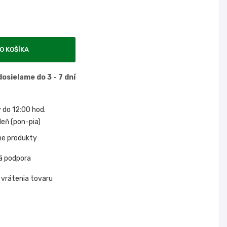
O KOŠÍKA
osielame do 3 - 7 dní
do 12:00 hod.
eň (pon-pia)
ne produkty
á podpora
 vrátenia tovaru