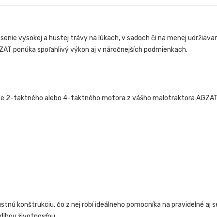
osenie vysokej a hustej trávy na lúkach, v sadoch či na menej udr
AT ponúka spoľahlivý výkon aj v náročnejších podmienkach.
ube 2-taktného alebo 4-taktného motora z vášho malotraktora AGZA
stnú konštrukciu, čo z nej robí ideálneho pomocníka na pravidelné aj s
dlhou životnosťou.