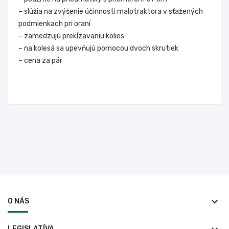
– slúžia na zvýšenie účinnosti malotraktora v sťažených
podmienkach pri oraní
– zamedzujú prekĺzavaniu kolies
– na kolesá sa upevňujú pomocou dvoch skrutiek
– cena za pár
keyboard_arrow_down
O NÁS
LEGISLATÍVA