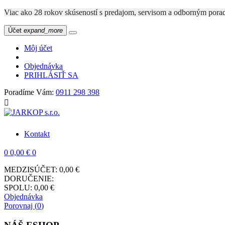
Viac ako 28 rokov skúseností s predajom, servisom a odbo
Účet
expand_more
Môj účet
Objednávka
PRIHLÁSIŤ SA
Poradíme Vám:
0911 298 398

Kontakt
0
0,00 €
0
MEDZISÚČET:
0,00 €
DORUČENIE:
SPOLU:
0,00 €
Objednávka
Porovnaj (
0
)