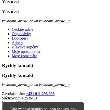
Váš účet
Váš účet
keyboard_arrow_down
keyboard_arrow_up
Osobné údaje
Objednávky
Dobropisy
Adresy
Zľavové kupóny
Moje upozornenia
Moje komentáre
Rýchly kontakt
Rýchly kontakt
keyboard_arrow_down
keyboard_arrow_up
Zavolajte nám:
+421 911 298 398
Sládkovičova 2526/13
Humenné 066 01
eshop@jarkop.sk
Táto webová stránka používa cookies, aby