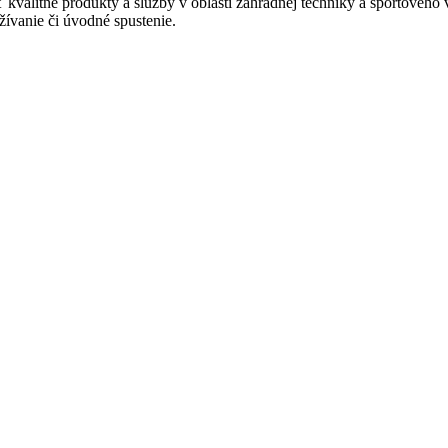
valitné produkty a služby v oblasti záhradnej techniky a športovéh
žívanie či úvodné spustenie.