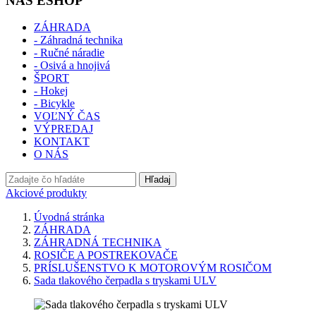
NÁŠ ESHOP
ZÁHRADA
- Záhradná technika
- Ručné náradie
- Osivá a hnojivá
ŠPORT
- Hokej
- Bicykle
VOĽNÝ ČAS
VÝPREDAJ
KONTAKT
O NÁS
Hľadaj
Akciové produkty
Úvodná stránka
ZÁHRADA
ZÁHRADNÁ TECHNIKA
ROSIČE A POSTREKOVAČE
PRÍSLUŠENSTVO K MOTOROVÝM ROSIČOM
Sada tlakového čerpadla s tryskami ULV