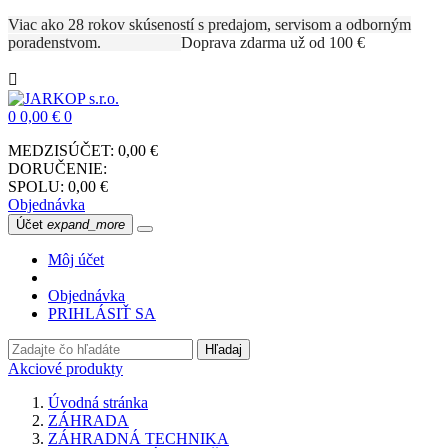
Viac ako 28 rokov skúseností s predajom, servisom a odborným
poradenstvom.
Doprava zdarma už od 100 €

0
0,00 €
0
MEDZISÚČET:
0,00 €
DORUČENIE:
SPOLU:
0,00 €
Objednávka
Účet
expand_more
Môj účet
Objednávka
PRIHLÁSIŤ SA
Hľadaj
Akciové produkty
Úvodná stránka
ZÁHRADA
ZÁHRADNÁ TECHNIKA