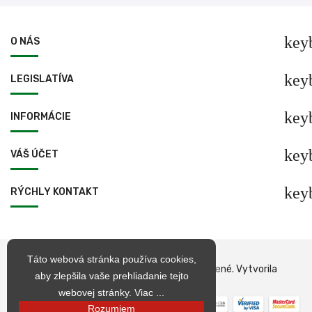
key
O NÁS
key
LEGISLATÍVA
key
INFORMÁCIE
key
VÁŠ ÚČET
key
RÝCHLY KONTAKT
Táto webová stránka používa cookies,
© 1998 – 2026 jarkop.sk Všetky práva vyhradené. Vytvorila
aby zlepšila vaše prehliadanie tejto
Becrea
webovej stránky.
Viac ...
Rozumiem