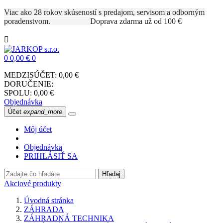
Viac ako 28 rokov skúseností s predajom, servisom a odborným
poradenstvom.
Doprava zdarma už od 100 €

0
0,00 €
0
MEDZISÚČET:
0,00 €
DORUČENIE:
SPOLU:
0,00 €
Objednávka
Účet
expand_more
Môj účet
Objednávka
PRIHLÁSIŤ SA
Hľadaj
Akciové produkty
Úvodná stránka
ZÁHRADA
ZÁHRADNÁ TECHNIKA