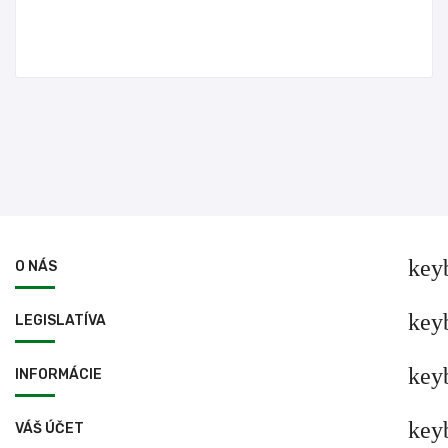
key
O NÁS
key
LEGISLATÍVA
key
INFORMÁCIE
key
VÁŠ ÚČET