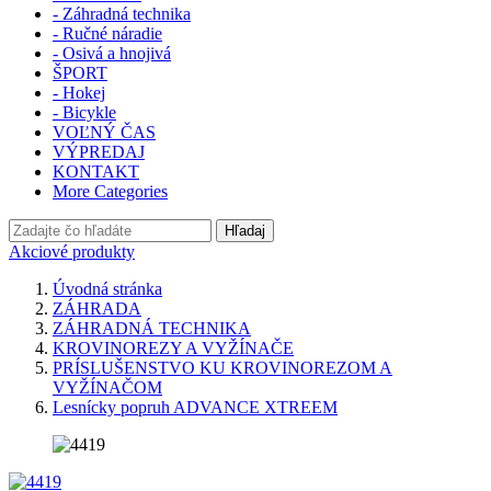
- Záhradná technika
- Ručné náradie
- Osivá a hnojivá
ŠPORT
- Hokej
- Bicykle
VOĽNÝ ČAS
VÝPREDAJ
KONTAKT
More Categories
Hľadaj
Akciové produkty
Úvodná stránka
ZÁHRADA
ZÁHRADNÁ TECHNIKA
KROVINOREZY A VYŽÍNAČE
PRÍSLUŠENSTVO KU KROVINOREZOM A
VYŽÍNAČOM
Lesnícky popruh ADVANCE XTREEM