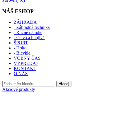
Porovnaj (
0
)
NÁŠ ESHOP
ZÁHRADA
- Záhradná technika
- Ručné náradie
- Osivá a hnojivá
ŠPORT
- Hokej
- Bicykle
VOĽNÝ ČAS
VÝPREDAJ
KONTAKT
O NÁS
Hľadaj
Akciové produkty