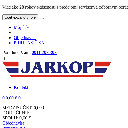
Viac ako 28 rokov skúseností s predajom, servisom a odbo
Účet
expand_more
Môj účet
Objednávka
PRIHLÁSIŤ SA
Poradíme Vám:
0911 298 398

Kontakt
0
0,00 €
0
MEDZISÚČET:
0,00 €
DORUČENIE:
SPOLU:
0,00 €
Objednávka