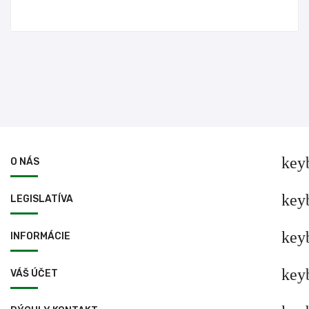
key
O NÁS
key
LEGISLATÍVA
key
INFORMÁCIE
key
VÁŠ ÚČET