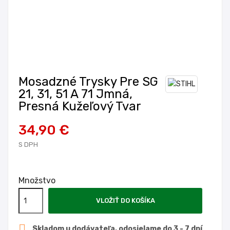
Mosadzné Trysky Pre SG
21, 31, 51 A 71 Jmná,
Presná Kužeľový Tvar
34,90 €
S DPH
Množstvo
VLOŽIŤ DO KOŠÍKA

Skladom u dodávateľa, odosielame do 3 - 7 dní