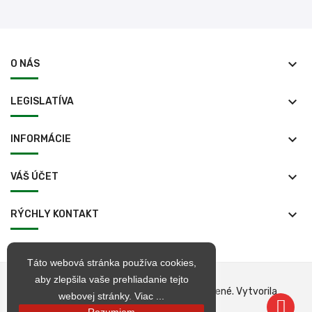
keyboard_arrow_down
O NÁS
keyboard_arrow_down
LEGISLATÍVA
keyboard_arrow_down
INFORMÁCIE
keyboard_arrow_down
VÁŠ ÚČET
keyboard_arrow_down
RÝCHLY KONTAKT
Táto webová stránka používa cookies,
aby zlepšila vaše prehliadanie tejto
© 1998 – 2026 jarkop.sk Všetky práva vyhradené. Vytvorila
webovej stránky.
Viac ...
Becrea