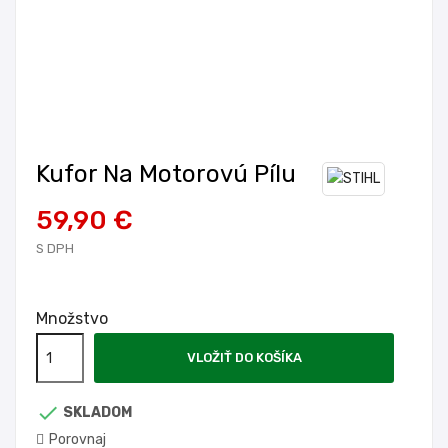
Kufor Na Motorovú Pílu
59,90 €
S DPH
Množstvo
VLOŽIŤ DO KOŠÍKA

SKLADOM
Porovnaj