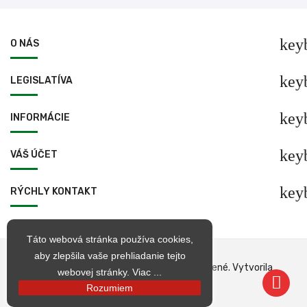
key
O NÁS
key
LEGISLATÍVA
key
INFORMÁCIE
key
VÁŠ ÚČET
key
RÝCHLY KONTAKT
Táto webová stránka používa cookies,
aby zlepšila vaše prehliadanie tejto
© 1998 – 2026 jarkop.sk Všetky práva vyhradené. Vytvorila
webovej stránky.
Viac ...
Becrea
Rozumiem