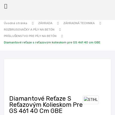

Úvodná stránka
ZÁHRADA
ZÁHRADNÁ TECHNIKA
ROZBRUSOVAČKY A PÍLY NA BETÓN
ck
PRÍSLUŠENSTVO PRE PÍLY NA BETÓN
Diamantové reťaze s reťazovým kolieskom pre GS 461 40 cm GBE
Diamantové Reťaze S
Reťazovým Kolieskom Pre
GS 461 40 Cm GBE