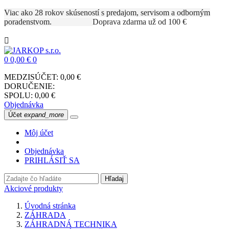
Viac ako 28 rokov skúseností s predajom, servisom a odborným
poradenstvom.
Doprava zdarma už od 100 €

0
0,00 €
0
MEDZISÚČET:
0,00 €
DORUČENIE:
SPOLU:
0,00 €
Objednávka
Účet
expand_more
Môj účet
Objednávka
PRIHLÁSIŤ SA
Hľadaj
Akciové produkty
Úvodná stránka
ZÁHRADA
ZÁHRADNÁ TECHNIKA