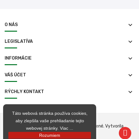
keyboard_arrow_down
O NÁS
keyboard_arrow_down
LEGISLATÍVA
keyboard_arrow_down
INFORMÁCIE
keyboard_arrow_down
VÁŠ ÚČET
keyboard_arrow_down
RÝCHLY KONTAKT
Táto webová stránka používa cookies,
aby zlepšila vaše prehliadanie tejto
© 1998 – 2026 jarkop.sk Všetky práva vyhradené. Vytvorila
webovej stránky.
Viac ...
Becrea
Rozumiem